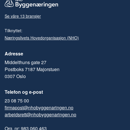
Se våre 13 bransjer
Tilknyttet:
Næringslivets Hovedorganisasjon (NHO)
Adresse
Middelthuns gate 27
Postboks 7187 Majorstuen
0307 Oslo
Telefon og e-post
23 08 75 00
firmapost@nhobyggenaringen.no
arbeidsrett@nhobyggenaringen.no
Org. nr: 983 060 463