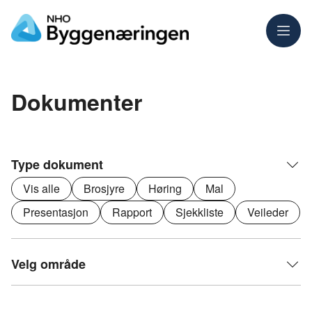
Meny
Dokumenter
Type dokument
Vis alle
Brosjyre
Høring
Mal
Presentasjon
Rapport
Sjekkliste
Veileder
Velg område