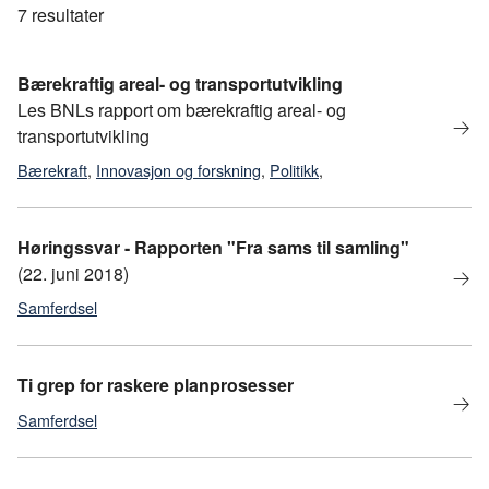
7
resultater
Bærekraftig areal- og transportutvikling
Les BNLs rapport om bærekraftig areal- og
transportutvikling
Bærekraft
,
Innovasjon og forskning
,
Politikk
,
Samferdsel
,
Tall og fakta
Høringssvar - Rapporten "Fra sams til samling"
(22. juni 2018)
Samferdsel
Ti grep for raskere planprosesser
Samferdsel