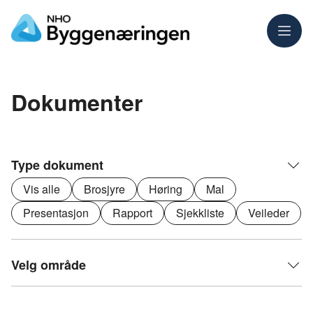
Meny
Dokumenter
Type dokument
Vis alle
Brosjyre
Høring
Mal
Presentasjon
Rapport
Sjekkliste
Veileder
Velg område