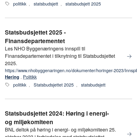
politikk
,
statsbudsjett
,
statsbudsjett 2025
Statsbudsjettet 2025 -
Finansdepartementet
Les NHO Byggenæringens innspill til
Finansdepartementet i tilknytning til Statsbudsjettet
2025.
https://www.nhobyggenaringen.no/dokumenter/horinger-2023/Innsp
,
Politikk
Høring
politikk
,
Statsbudsjettet 2025
,
statsbudsjett
Statsbudsjettet 2024: Høring i energi-
og miljøkomiteen
BNL deltok på høring i energi- og miljøkomiteen 25.
oktober 2023 i forbindelse med statsbudsjettet