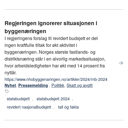
Regjeringen ignorerer situasjonen i
byggenæringen
I regjeringens forslag til revidert budsjett er det
ingen kraftfulle tiltak for økt aktivitet i
byggenæringen. Norges største fastlands- og
distriktsnæring står i en alvorlig markedssituasjon,
hvor arbeidsledigheten har økt med 14 prosent fra
nyttår.
https://www.nhobyggenaringen.no/artikler/2024/rnb-2024
,
,
Politikk
,
Skatt og avgift
Nyhet
Pressemelding
statsbudsjett
,
statsbudsjett 2024
,
revidert nasjonalbudsjett
,
tall og fakta