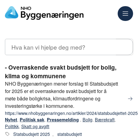
Meny
Søk
- Overraskende svakt budsjett for bolig,
klima og kommunene
NHO Byggenæringen mener forslag til Statsbudsjett
for 2025 er et overraskende svakt budsjett for å
møte både boligkrisa, klimautfordringene og
investeringstørke i kommunene.
https://www.nhobyggenaringen.no/artikler/2024/statsbudsjettet-202
,
,
,
Bolig
,
Bærekraft
,
Nyhet
Politisk sak
Pressemelding
Politikk
,
Skatt og avgift
Statsbudsjett 2025
,
statsbudsjett