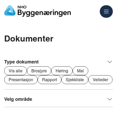
Meny
Dokumenter
Type dokument
Vis alle
Brosjyre
Høring
Mal
Presentasjon
Rapport
Sjekkliste
Veileder
Velg område