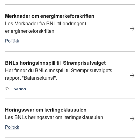
politikk
,
Statsbudsjettet 2025
,
statsbudsjett
Merknader om energimerkeforskriften
Les Merknader fra BNL til endringer i
energimerkeforskriften
Politikk
energi
BNLs høringsinnspill til Strømprisutvalget
Her finner du BNLs innspill til Strømprisutvalgets
rapport "Balansekunst".
høring
Høringssvar om lærlingeklausulen
Les BNLs høringssvar om lærlingeklausulen
Politikk
lærling