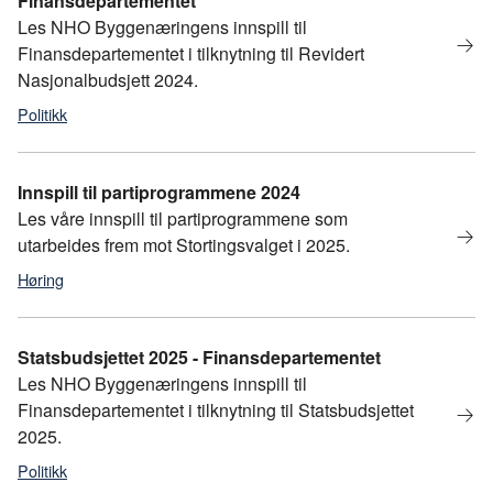
Finansdepartementet
Les NHO Byggenæringens innspill til
Finansdepartementet i tilknytning til Revidert
Nasjonalbudsjett 2024.
Politikk
politikk
,
Statsbudsjettet 2025
,
statsbudsjett
Innspill til partiprogrammene 2024
Les våre innspill til partiprogrammene som
utarbeides frem mot Stortingsvalget i 2025.
Høring
politikk
,
statsbudsjett
,
statsbudsjett 2025
Statsbudsjettet 2025 - Finansdepartementet
Les NHO Byggenæringens innspill til
Finansdepartementet i tilknytning til Statsbudsjettet
2025.
Politikk