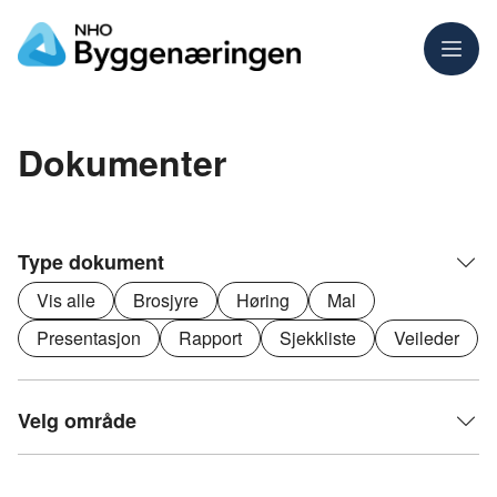
Meny
Dokumenter
Type dokument
Vis alle
Brosjyre
Høring
Mal
Presentasjon
Rapport
Sjekkliste
Veileder
Velg område