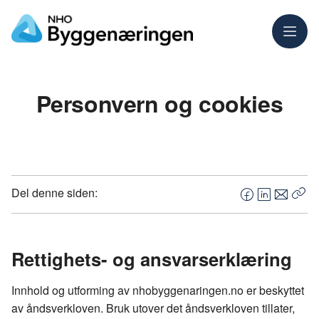
Meny
Personvern og cookies
Del denne siden:
F
L
E
Kop
a
i
-
len
c
n
p
e
k
o
Rettighets- og ansvarserklæring
b
e
s
o
d
t
Innhold og utforming av nhobyggenaringen.no er beskyttet
o
I
av åndsverkloven. Bruk utover det åndsverkloven tillater,