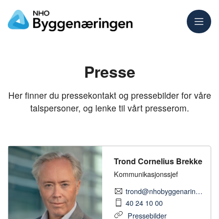
Meny
Presse
Her finner du pressekontakt og pressebilder for våre
talspersoner, og lenke til vårt presserom.
Trond Cornelius Brekke
Kommunikasjonssjef
trond@nhobyggenaringen.no
40 24 10 00
Pressebilder