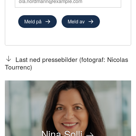
deg
på
1
Meld på
Meld av
nyhetsbrev:
Last ned pressebilder (fotograf: Nicolas
Tourrenc)
Nina Solli