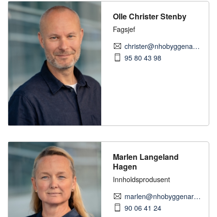
Olle Christer Stenby
Fagsjef
christer@nhobyggenaringen.no
95 80 43 98
Marlen Langeland
Hagen
Innholdsprodusent
marlen@nhobyggenaringen.no
90 06 41 24