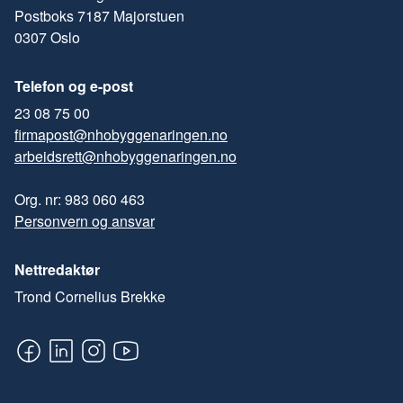
Postboks 7187 Majorstuen
0307 Oslo
Telefon og e-post
23 08 75 00
firmapost@nhobyggenaringen.no
arbeidsrett@nhobyggenaringen.no
Org. nr: 983 060 463
Personvern og ansvar
Nettredaktør
Trond Cornelius Brekke