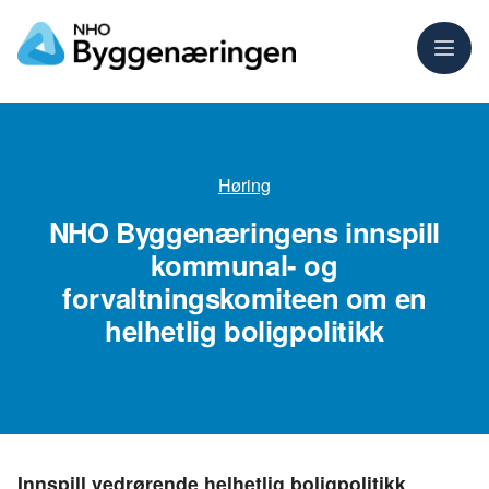
Meny
Høring
NHO Byggenæringens innspill
kommunal- og
forvaltningskomiteen om en
helhetlig boligpolitikk
Innspill vedrørende helhetlig boligpolitikk