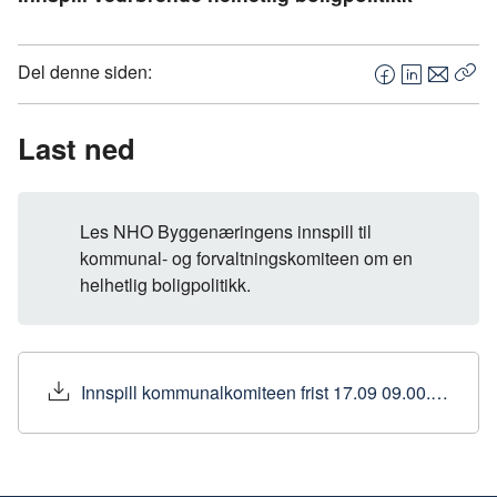
Del denne siden:
F
L
E
Kop
a
i
-
len
c
n
p
Last ned
e
k
o
b
e
s
o
d
t
Les NHO Byggenæringens innspill til
o
I
kommunal- og forvaltningskomiteen om en
k
n
helhetlig boligpolitikk.
Innspill kommunalkomiteen frist 17.09 09.00.pdf