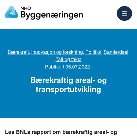
Meny
Bærekraft
,
Innovasjon og forskning
,
Politikk
,
Samferdsel
,
Tall og fakta
Publisert
05.07.2022
Bærekraftig areal- og
transportutvikling
Les BNLs rapport om bærekraftig areal- og