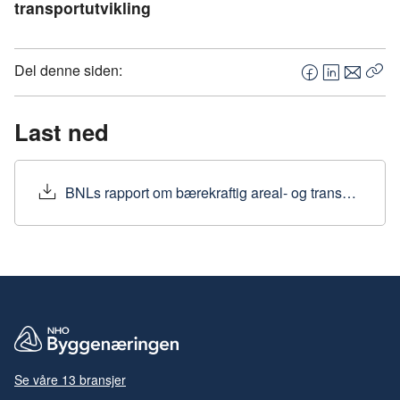
transportutvikling
Del denne siden:
F
L
E
Kop
a
i
-
len
c
n
p
Last ned
e
k
o
b
e
s
o
d
t
BNLs rapport om bærekraftig areal- og transportutvikling
o
I
k
n
Se våre 13 bransjer