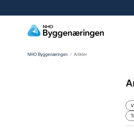
NHO Byggenæringen
Artikler
A
V
T