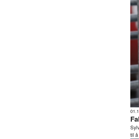
01.
Fa
Sylv
til