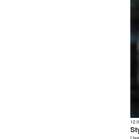
12.
St
Use