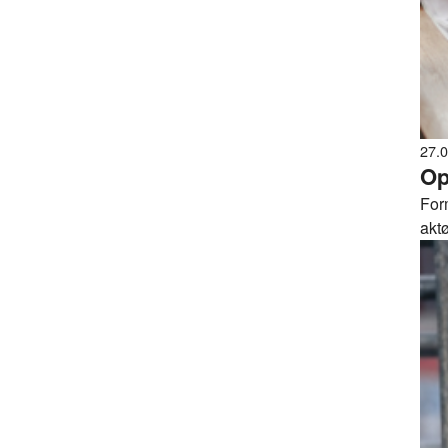
27.
Op
For
aktø
inn