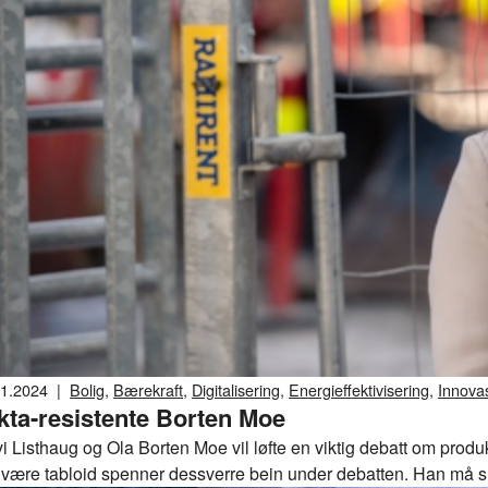
11.2024
|
Bolig
,
Bærekraft
,
Digitalisering
,
Energieffektivisering
,
Innovas
kta-resistente Borten Moe
Tall og fakta
,
Arbeidsliv
i Listhaug og Ola Borten Moe vil løfte en viktig debatt om produ
 å være tabloid spenner dessverre bein under debatten. Han må