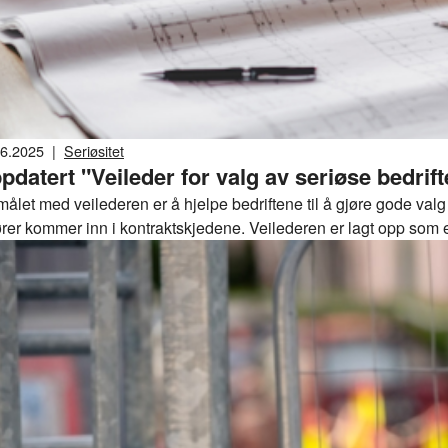
06.2025
|
Seriøsitet
pdatert "Veileder for valg av seriøse bedrift
målet med veilederen er å hjelpe bedriftene til å gjøre gode val
rer kommer inn i kontraktskjedene. Veilederen er lagt opp som en
ledende bedriftssjekk til avklaringsmøte, kontraktsinngåelse og