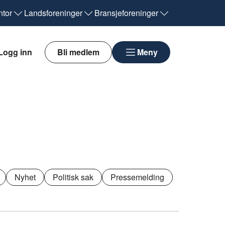
tor
Landsforeninger
Bransjeforeninger
Logg inn
Bli medlem
Meny
Nyhet
Politisk sak
Pressemelding