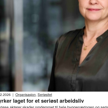
02.2026
|
Organisasjon
,
Seriøsitet
yrker laget for et seriøst arbeidsliv
riøse aktører skader omdømmet til hele byggenæringen og seriøs