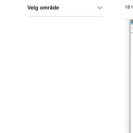
18
r
Velg område