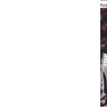
Byg
seri