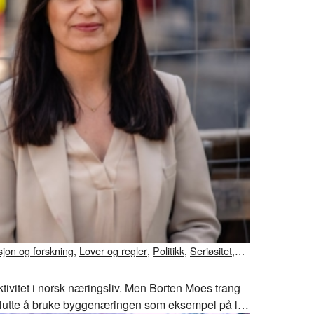
jon og forskning
,
Lover og regler
,
Politikk
,
Seriøsitet
,
ktivitet i norsk næringsliv. Men Borten Moes trang
 slutte å bruke byggenæringen som eksempel på lav