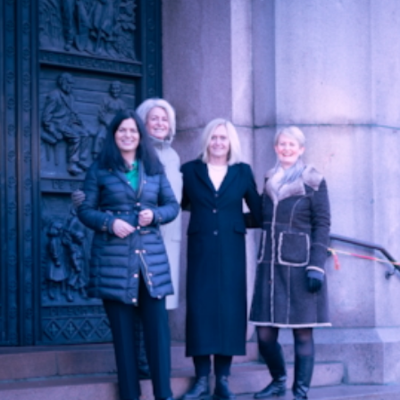
duktivitet i norsk næringsliv, så slipper vi å ha den samme pol