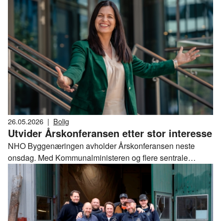
26.05.2026
|
Bolig
Utvider Årskonferansen etter stor interesse
NHO Byggenæringen avholder Årskonferansen neste
onsdag. Med Kommunalministeren og flere sentrale
eksperter og aktører for byggenæringen i aksjon på scenen
er interessen for å delta så stor at lokalet allerede er fullt.