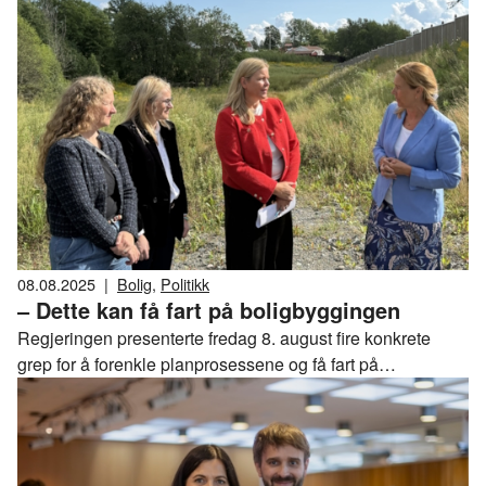
08.08.2025
|
Bolig
,
Politikk
– Dette kan få fart på boligbyggingen
Regjeringen presenterte fredag 8. august fire konkrete
grep for å forenkle planprosessene og få fart på
boligbyggingen. Tiltakene er en direkte oppfølging av
anbefalingene fra arbeidsgruppen ledet av NHO
Byggenæringen, som før sommeren foreslo 72 tiltak for å
gjøre plan- og byggesaksprosessen raskere og mer