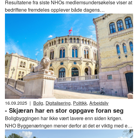
Resultatene fra siste NHOs medlemsundersøkelse viser at
bedriftene fremdeles opplever både dagens
markedssituasjon og markedsutsiktene som svært
krevende.
16.09.2025
|
Bolig
,
Digitalisering
,
Politikk
,
Arbeidsliv
- Skjæran har en stor oppgave foran seg
Boligbyggingen har ikke vært lavere enn siden krigen.
NHO Byggenæringen mener derfor at det er viktig med en
handlekraftig kommunalminister.