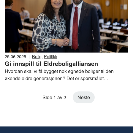
effektiv.
25.06.2025
|
Bolig
,
Politikk
Gi innspill til Eldreboligalliansen
Hvordan skal vi få bygget nok egnede boliger til den
økende eldre generasjonen? Det er spørsmålet
Eldreboligalliansen med Helsedepartementet, NHO
Byggenæringen, KS og Husbanken i spissen vil finne ut
Side 1 av 2
Neste
av. Nå kan du komme med dine innspill, enten i workshop
eller ved å sende dine tiltak direkte.