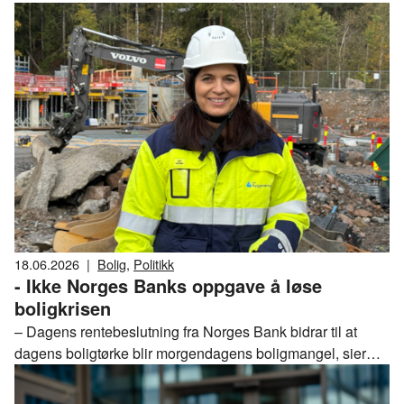
kommuner har lagt en plan for å møte eldrebølgen viser
den siste rapporten fra Riksrevisjonen. Dette har vi skrevet
en kronikk om som står i flere lokalaviser rundt om i Norge.
18.06.2026
|
Bolig
,
Politikk
- Ikke Norges Banks oppgave å løse
boligkrisen
– Dagens rentebeslutning fra Norges Bank bidrar til at
dagens boligtørke blir morgendagens boligmangel, sier
Nina Solli, adm. direktør i NHO Byggenæringen.