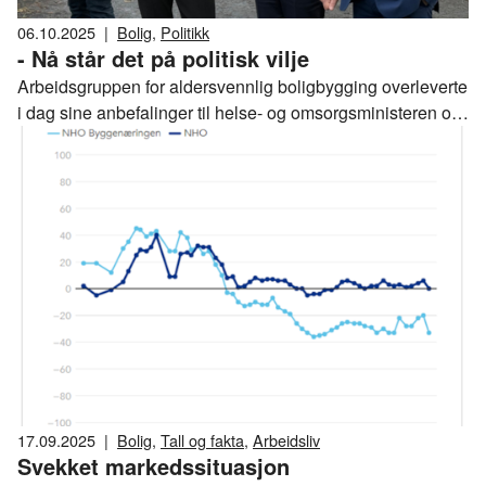
06.10.2025
|
Bolig
,
Politikk
- Nå står det på politisk vilje
Arbeidsgruppen for aldersvennlig boligbygging overleverte
i dag sine anbefalinger til helse- og omsorgsministeren og
kommunal- og distriktsministeren på OBOS sitt prosjekt på
Rødtvet. NHO Byggenæringen har deltatt aktivt i arbeidet,
og direktør Nina Solli mener rapporten nå må følges opp
med konkrete tiltak.
17.09.2025
|
Bolig
,
Tall og fakta
,
Arbeidsliv
Svekket markedssituasjon