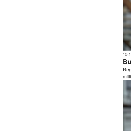
15.
Bu
Regj
mill
så 