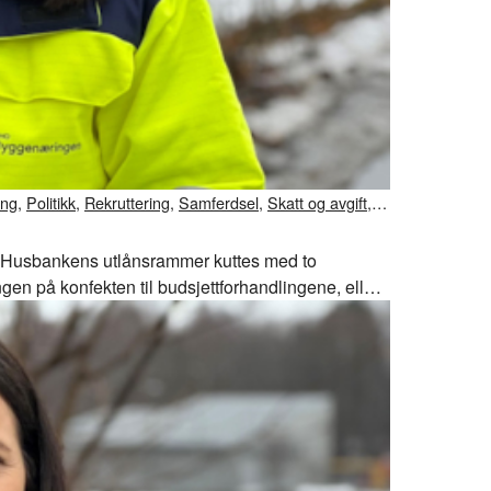
ing
,
Politikk
,
Rekruttering
,
Samferdsel
,
Skatt og avgift
,
jett. Husbankens utlånsrammer kuttes med to
ringen på konfekten til budsjettforhandlingene, eller
ggenæringen.