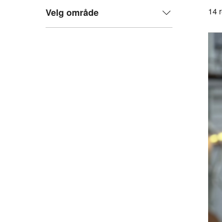
14
r
Velg område