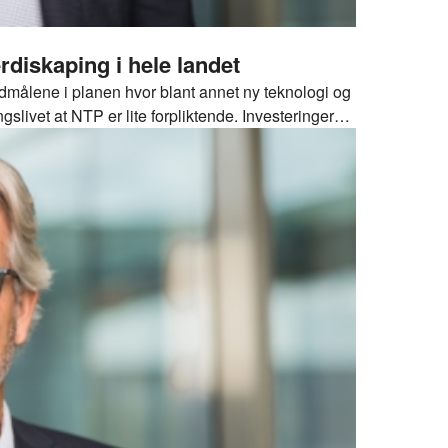
rdiskaping i hele landet
edmålene i planen hvor blant annet ny teknologi og
ingslivet at NTP er lite forpliktende. Investeringer
ng i hele landet, sier Jon Sandnes, adm. dir. i BNL.