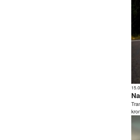
15.
Na
Tran
kro
der
Lee