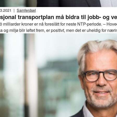
03.2021
|
Samferdsel
sjonal transportplan må bidra til jobb- og ve
0 milliarder kroner er nå foreslått for neste NTP-periode. – Hov
a og miljø blir løftet frem, er positivt, men det er uheldig for nær
ære forpliktende, og bidra til flere jobber, og høyere verdiskapi