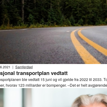
06.2021
|
Samferdsel
sjonal transportplan vedtatt
sportplanen ble vedtatt 15 juni og vil gjelde fra 2022 til 2033. 
ner, hvorav 123 milliarder er bompenger. –Det er helt avgjørend
som denne planen skal realiseres. Forutsigbarhet sikrer kapasite
gaard, samfunnspolitisk direktør i BNL.