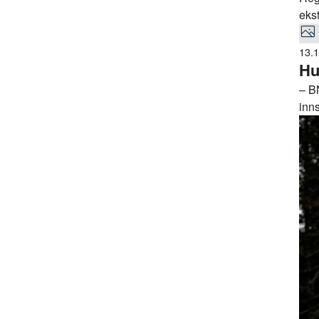
eks
13.
Hu
– BN
inns