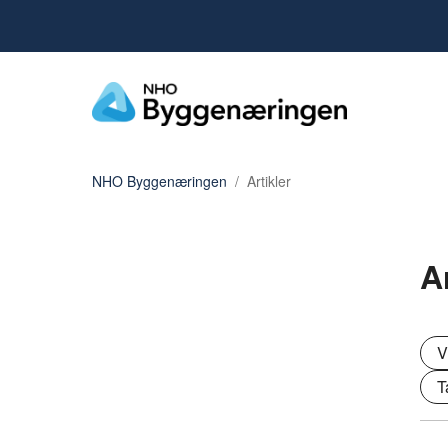
NHO Byggenæringen
Artikler
A
V
T