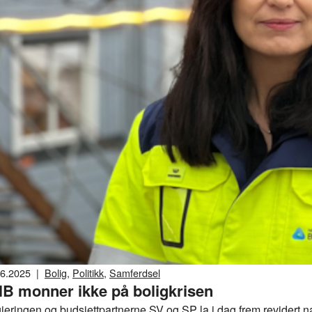
06.2025
|
Bolig
,
Politikk
,
Samferdsel
B monner ikke på boligkrisen
jeringen og budsjettpartnerne SV og SP la i dag frem revidert n