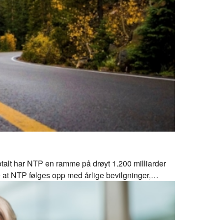
Totalt har NTP en ramme på drøyt 1.200 milliarder
e at NTP følges opp med årlige bevilgninger,
t og bedrifter med riktig kompetanse, sier Jørgen