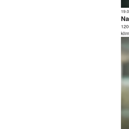
19.
Na
120
klim
må v