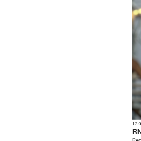
17.
RN
Reg