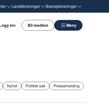
tor
Landsforeninger
Bransjeforeninger
Logg inn
Bli medlem
Meny
Nyhet
Politisk sak
Pressemelding