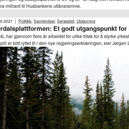
tra milliard til Husbankens utlånsramme.
10.2021
|
Politikk
,
Samferdsel
,
Seriøsitet
,
Utdanning
rdalsplattformen: Et godt utgangspunkt for
L har gjennom flere år arbeidet for ulike tiltak for å styrke yrk
pill er blitt lyttet til i den nye regjeringserklæringen, sier Jørg