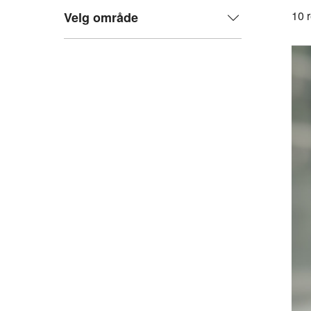
10
r
Velg område