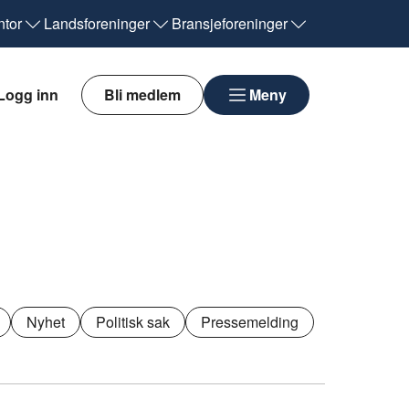
tor
Landsforeninger
Bransjeforeninger
Logg inn
Bli medlem
Meny
Nyhet
Politisk sak
Pressemelding