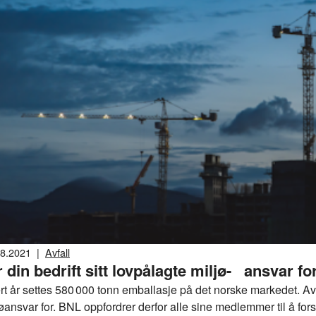
08.2021
|
Avfall
r din bedrift sitt lovpålagte miljø- ansvar f
rt år settes 580 000 tonn emballasje på det norske markedet. Av 
øansvar for. BNL oppfordrer derfor alle sine medlemmer til å forsi