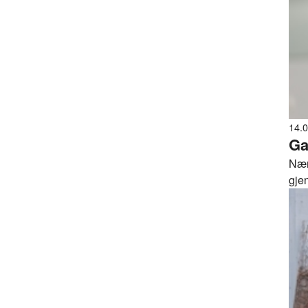
14.
Ga
Nær
gje