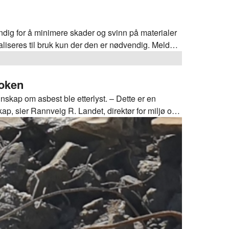
ig for å minimere skader og svinn på materialer
liseres til bruk kun der den er nødvendig. Meld
plastemballasje i byggenæringen
oken
skap om asbest ble etterlyst. – Dette er en
p, sier Rannveig R. Landet, direktør for miljø og