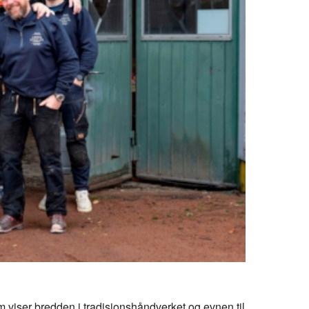
 viser bredden i tradisjonshåndverket og evnen til