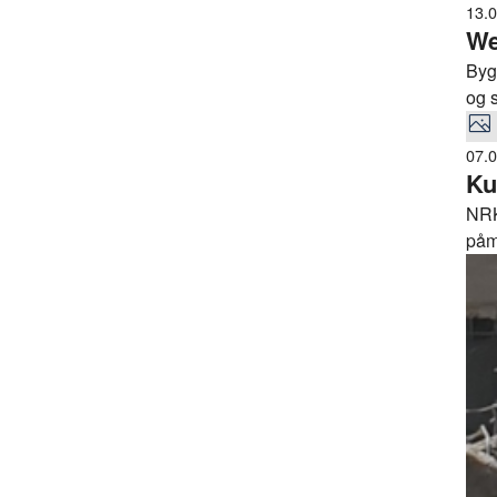
emb
13.
We
Byg
og 
deg
07.
Ku
NRK
påm
ene