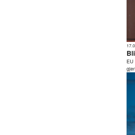
17.
Bl
EU 
gje