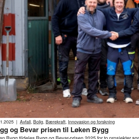
11.2025
|
Avfall
,
Bolig
,
Bærekraft
,
Innovasjon og forskning
gg og Bevar prisen til Løken Bygg
en Bygg tildeles Bygg og Bevar-prisen 2025 for to prosjekter som