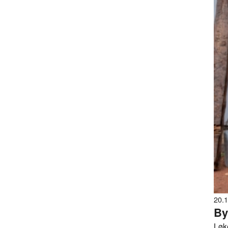
20.
By
Løk