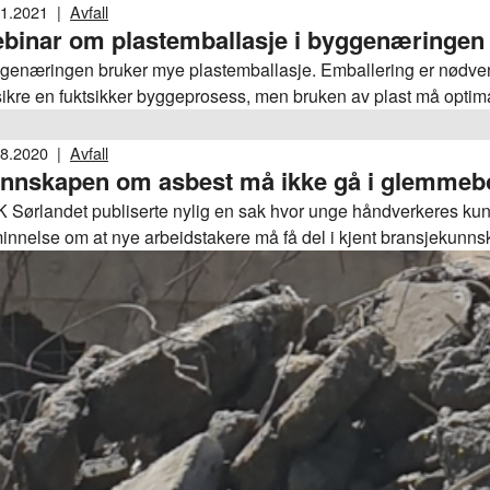
allasje.
01.2021
|
Avfall
binar om plastemballasje i byggenæringen
genæringen bruker mye plastemballasje. Emballering er nødvend
sikre en fuktsikker byggeprosess, men bruken av plast må optima
 på Grønn Punkt Norges webinar den 28. januar kl 10 - 12 om 
08.2020
|
Avfall
nnskapen om asbest må ikke gå i glemmeb
 Sørlandet publiserte nylig en sak hvor unge håndverkeres kunn
innelse om at nye arbeidstakere må få del i kjent bransjekunnska
rgi i BNL.