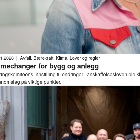
01.2026
|
Avfall
,
Bærekraft
,
Klima
,
Lover og regler
mechanger for bygg og anlegg
ingskomiteens innstilling til endringer i anskaffelsesloven ble 
nnomslag på viktige punkter.