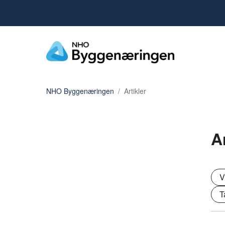
NHO Byggenæringen
Artikler
A
V
T