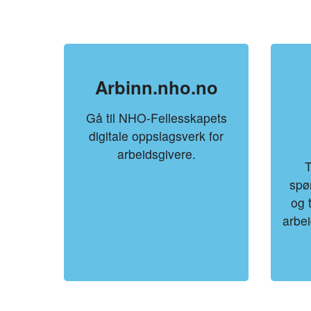
Arbinn.nho.no
Gå til NHO-Fellesskapets
digitale oppslagsverk for
arbeidsgivere.
T
spø
og 
arbe