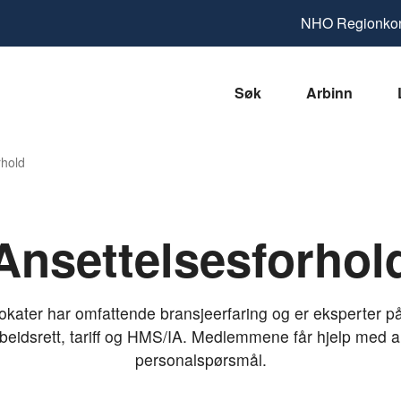
NHO
Regionkon
Søk
Arbinn
rhold
Ansettelsesforhol
okater har omfattende bransjeerfaring og er eksperter p
beidsrett, tariff og HMS/IA. Medlemmene får hjelp med a
personalspørsmål.