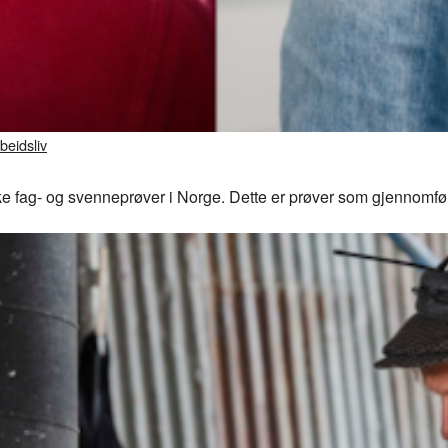
beidsliv
ke fag- og svenneprøver i Norge. Dette er prøver som gjennomfø