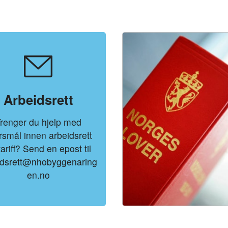
Arbeidsrett
renger du hjelp med
rsmål innen arbeidsrett
tariff? Send en epost til
idsrett@nhobyggenaring
en.no