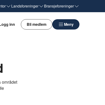
tor
Landsforeninger
Bransjeforeninger
Logg inn
Bli medlem
Meny
d
å området
lle