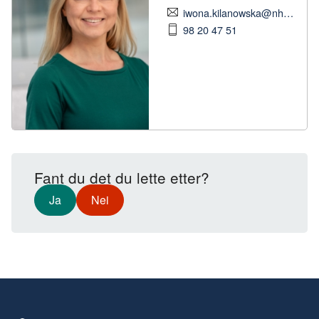
iwona.kilanowska@nhobyggenaringen.no
98 20 47 51
Fant du det du lette etter?
Ja
Nei