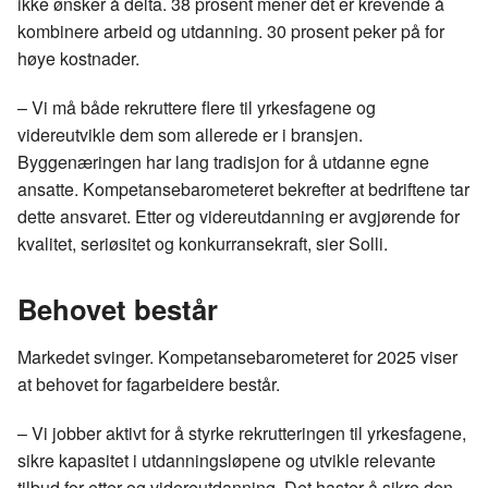
ikke ønsker å delta. 38 prosent mener det er krevende å
kombinere arbeid og utdanning. 30 prosent peker på for
høye kostnader.
– Vi må både rekruttere flere til yrkesfagene og
videreutvikle dem som allerede er i bransjen.
Byggenæringen har lang tradisjon for å utdanne egne
ansatte. Kompetansebarometeret bekrefter at bedriftene tar
dette ansvaret. Etter og videreutdanning er avgjørende for
kvalitet, seriøsitet og konkurransekraft, sier Solli.
Behovet består
Markedet svinger. Kompetansebarometeret for 2025 viser
at behovet for fagarbeidere består.
– Vi jobber aktivt for å styrke rekrutteringen til yrkesfagene,
sikre kapasitet i utdanningsløpene og utvikle relevante
tilbud for etter og videreutdanning. Det haster å sikre den