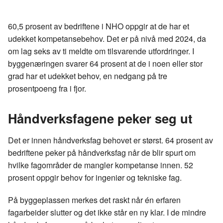
len
c
n
p
e
k
o
60,5 prosent av bedriftene i NHO oppgir at de har et
b
e
s
udekket kompetansebehov. Det er på nivå med 2024, da
o
d
t
om lag seks av ti meldte om tilsvarende utfordringer. I
o
I
byggenæringen svarer 64 prosent at de i noen eller stor
k
n
grad har et udekket behov, en nedgang på tre
prosentpoeng fra i fjor.
Håndverksfagene peker seg ut
Det er innen håndverksfag behovet er størst. 64 prosent av
bedriftene peker på håndverksfag når de blir spurt om
hvilke fagområder de mangler kompetanse innen. 52
prosent oppgir behov for ingeniør og tekniske fag.
På byggeplassen merkes det raskt når én erfaren
fagarbeider slutter og det ikke står en ny klar. I de mindre