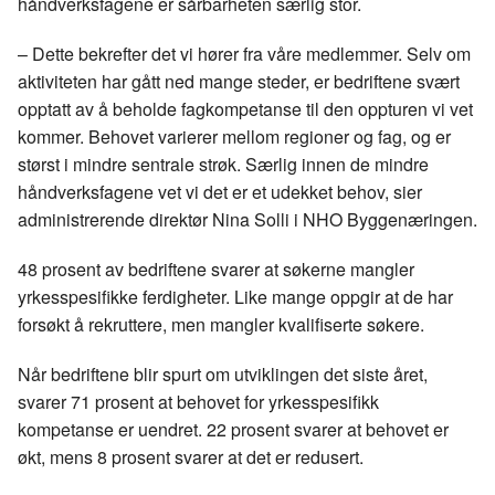
håndverksfagene er sårbarheten særlig stor.
– Dette bekrefter det vi hører fra våre medlemmer. Selv om
aktiviteten har gått ned mange steder, er bedriftene svært
opptatt av å beholde fagkompetanse til den oppturen vi vet
kommer. Behovet varierer mellom regioner og fag, og er
størst i mindre sentrale strøk. Særlig innen de mindre
håndverksfagene vet vi det er et udekket behov, sier
administrerende direktør Nina Solli i NHO Byggenæringen.
48 prosent av bedriftene svarer at søkerne mangler
yrkesspesifikke ferdigheter. Like mange oppgir at de har
forsøkt å rekruttere, men mangler kvalifiserte søkere.
Når bedriftene blir spurt om utviklingen det siste året,
svarer 71 prosent at behovet for yrkesspesifikk
kompetanse er uendret. 22 prosent svarer at behovet er
økt, mens 8 prosent svarer at det er redusert.