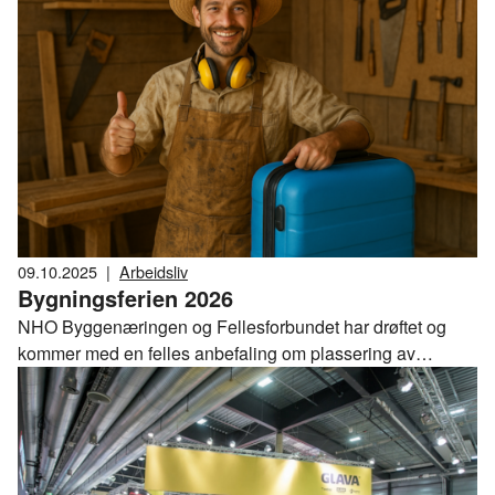
eller så sakker de tempoet mot eget boligmål, sier Nina
Solli i NHO Byggenæringen.
09.10.2025
|
Arbeidsliv
Bygningsferien 2026
NHO Byggenæringen og Fellesforbundet har drøftet og
kommer med en felles anbefaling om plassering av
bygningsferien for 2026.