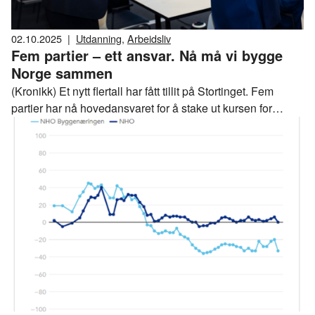
02.10.2025
|
Utdanning
,
Arbeidsliv
Fem partier – ett ansvar. Nå må vi bygge
Norge sammen
(Kronikk) Et nytt flertall har fått tillit på Stortinget. Fem
partier har nå hovedansvaret for å stake ut kursen for
landet. Dette flertallet har et stort ansvar for at handling
settes foran krangling.