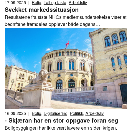
17.09.2025
|
Bolig
,
Tall og fakta
,
Arbeidsliv
Svekket markedssituasjon
Resultatene fra siste NHOs medlemsundersøkelse viser at
bedriftene fremdeles opplever både dagens
markedssituasjon og markedsutsiktene som svært
krevende.
16.09.2025
|
Bolig
,
Digitalisering
,
Politikk
,
Arbeidsliv
- Skjæran har en stor oppgave foran seg
Boligbyggingen har ikke vært lavere enn siden krigen.