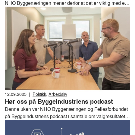
NHO Byggenæringen mener derfor at det er viktig med en
handlekraftig kommunalminister.
12.09.2025
|
Politikk
,
Arbeidsliv
Hør oss på Byggeindustriens podcast
Denne uken var NHO Byggenæringen og Fellesforbundet
på Byggeindustriens podcast i samtale om valgresultatet
og hvordan de tror dette vil påvirke byggenæringen i årene
fremover.