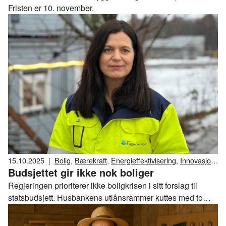
Fristen er 10. november.
15.10.2025
|
Bolig
,
Bærekraft
,
Energieffektivisering
,
Innovasjon
Budsjettet gir ikke nok boliger
og forskning
,
Politikk
,
Rekruttering
,
Samferdsel
,
Skatt og avgift
,
Utdanning
,
Arbeidsliv
Regjeringen prioriterer ikke boligkrisen i sitt forslag til
statsbudsjett. Husbankens utlånsrammer kuttes med to
milliarder i forhold til revidert budsjett i 2025. – Enten
sparer regjeringen på konfekten til budsjettforhandlingene,