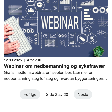
12.09.2025
|
Arbeidsliv
Webinar om nedbemanning og sykefravær
Gratis medlemswebinarer i september: Lær mer om
nedbemanning steg for steg og hvordan byggenæringen
kan få ned sykefraværet. Meld deg på – eller tips en
kollega!
Forrige
Side 2 av 20
Neste