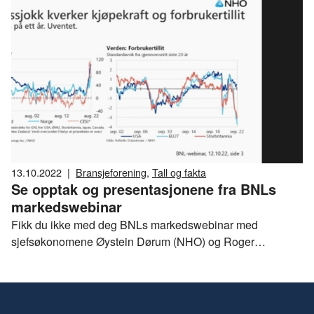
13.10.2022
|
Bransjeforening
,
Tall og fakta
Se opptak og presentasjonene fra BNLs
markedswebinar
Fikk du ikke med deg BNLs markedswebinar med
sjefsøkonomene Øystein Dørum (NHO) og Roger
Bjørnstad (LO)? Fortvil ikke! Her kan du se hele seminaret
samt begge presentasjonene.