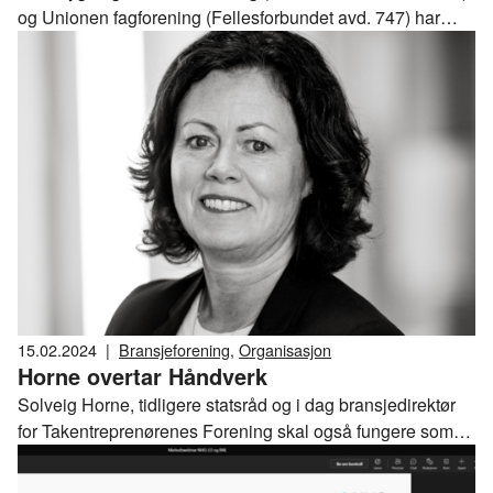
og Unionen fagforening (Fellesforbundet avd. 747) har
orientert NHO Byggenæringen om at LO i Oslo og LO i
Bergen har tatt initiativ til en politisk streik for Palestina.
15.02.2024
|
Bransjeforening
,
Organisasjon
Horne overtar Håndverk
Solveig Horne, tidligere statsråd og i dag bransjedirektør
for Takentreprenørenes Forening skal også fungere som
ny prosjektleder for NHO Byggenæringen Håndverk.