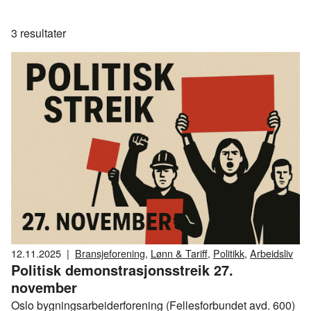
3
resultater
12.11.2025
|
Bransjeforening
,
Lønn & Tariff
,
Politikk
,
Arbeidsliv
Politisk demonstrasjonsstreik 27.
november
Oslo bygningsarbeiderforening (Fellesforbundet avd. 600)