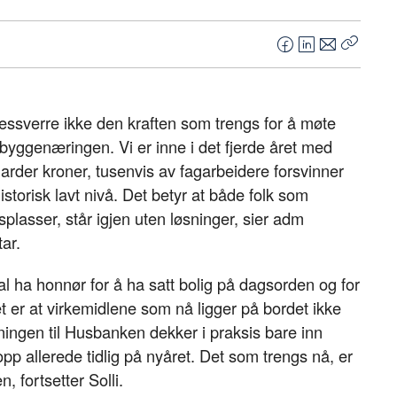
F
L
E
Kopier
a
i
-
lenke
c
n
p
e
k
o
dessverre ikke den kraften som trengs for å møte
b
e
s
 byggenæringen. Vi er inne i det fjerde året med
o
d
t
iarder kroner, tusenvis av fagarbeidere forsvinner
o
I
storisk lavt nivå. Det betyr at både folk som
k
n
splasser, står igjen uten løsninger, sier adm
tar.
a honnør for å ha satt bolig på dagsorden og for
t er at virkemidlene som nå ligger på bordet ikke
lgningen til Husbanken dekker i praksis bare inn
opp allerede tidlig på nyåret. Det som trengs nå, er
n, fortsetter Solli.