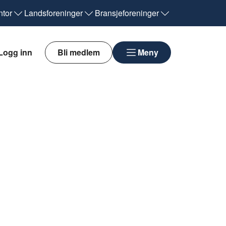
tor
Landsforeninger
Bransjeforeninger
Logg inn
Bli medlem
Meny