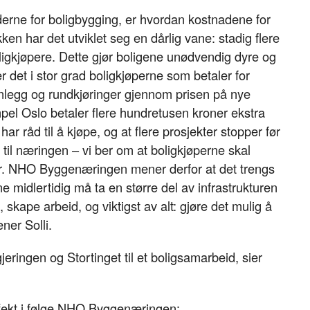
nderne for boligbygging, er hvordan kostnadene for
tikken har det utviklet seg en dårlig vane: stadig flere
oligkjøpere. Dette gjør boligene unødvendig dyre og
r det i stor grad boligkjøperne som betaler for
anlegg og rundkjøringer gjennom prisen på nye
mpel Oslo betaler flere hundretusen kroner ekstra
har råd til å kjøpe, og at flere prosjekter stopper før
til næringen – vi ber om at boligkjøperne skal
er. NHO Byggenæringen mener derfor at det trengs
 midlertidig må ta en større del av infrastrukturen
, skape arbeid, og viktigst av alt: gjøre det mulig å
ener Solli.
gjeringen og Stortinget til et boligsamarbeid, sier
effekt i følge NHO Byggenæringen: