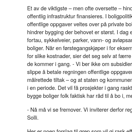
Et av de viktigste – men ofte oversette – hi
offentlig infrastruktur finansieres. I boligpoli
offentlige oppgaver veltes over på private b
hindrer bygging der behovet er størst. I dag e
fortau, sykkelveier, parker, vann- og avløps
boliger. Når en førstegangskjøper i for ekse
for slike kostnader, sier det seg selv at færre 
de kommer i gang. - Vi ber ikke om subsidier 
slippe å betale regningen offentlige oppgav
målrettede tiltak – og at staten og kommunene
i en periode. Det vil få prosjekter i gang raskt
bygge boliger folk faktisk har råd til å bo i, m
- Nå må vi se fremover. Vi inviterer derfor re
Solli.
Her er noen forslag til grep som vil gi rask 