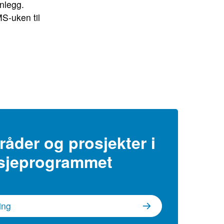
nlegg.
S-uken til
åder og prosjekter i
sjeprogrammet
ing