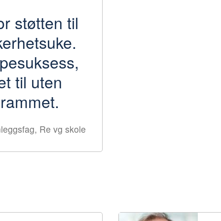
r støtten til
kerhetsuke.
empesuksess,
t til uten
ogrammet.
nleggsfag, Re vg skole