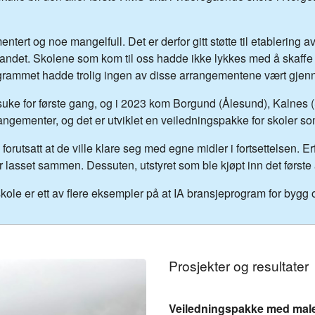
ert og noe mangelfull. Det er derfor gitt støtte til etablering av
 landet. Skolene som kom til oss hadde ikke lykkes med å skaffe 
grammet hadde trolig ingen av disse arrangementene vært gjen
uke for første gang, og i 2023 kom Borgund (Ålesund), Kalnes 
angementer, og det er utviklet en veiledningspakke for skoler s
 forutsatt at de ville klare seg med egne midler i fortsettelsen. Er
asset sammen. Dessuten, utstyret som ble kjøpt inn det første åre
ole er ett av flere eksempler på at IA bransjeprogram for bygg o
Prosjekter og resultater
Veiledningspakke med male