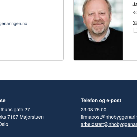
J
Ko
genaringen.no
se
Telefon og e-post
thuns gate 27
23 08 75 00
oks 7187 Majorstuen
firmapost@nhobyggenari
Oslo
arbeidsrett@nhobyggenar