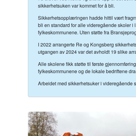
sikkerhetsuken var kommet for å bli.
Sikkerhetsopplæringen hadde hittil vært fragment
bli en standard for alle videregående skoler i
fylkeskommunene. Uten støtte fra Bransjepro
I 2022 arrangerte Re og Kongsberg sikkerhets
utgangen av 2024 var det avholdt 19 slike arr
Alle skolene fikk støtte til første gjennomføring
fylkeskommunene og de lokale bedriftene drar l
Arbeidet med sikkerhetsuker i videregående sk