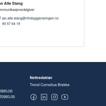
an Atle Stang
mmunikasjonsrådgiver
jan.atle.stang@nhobyggenaringen.no
90 57 64 19
Nettredaktør
Trond Cornelius Brekke
ngen.no
ingen.no