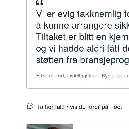
Vi er evig takknemlig fo
å kunne arrangere sik
Tiltaket er blitt en kj
og vi hadde aldri fått de
støtten fra bransjepr
Erik Tronrud, avdelingsleder Bygg- og a
Ta kontakt hvis du lurer på noe: