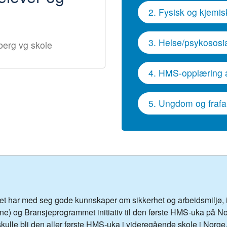
2. Fysisk og kjemis
3. Helse/psykososia
berg vg skole
4. HMS-opplæring 
5. Ungdom og frafal
vet har med seg gode kunnskaper om sikkerhet og arbeidsmiljø, i t
ene) og Bransjeprogrammet initiativ til den første HMS-uka på
kulle bli den aller første HMS-uka i videregående skole i Norge