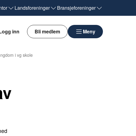
tor
Landsforeninger
Bransjeforeninger
Logg inn
Bli medlem
Meny
ngdom i vg skole
av
med