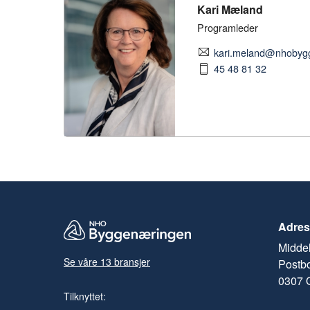
Kari Mæland
Programleder
kari.meland@nhobyg
45 48 81 32
Adres
Middel
Se våre 13 bransjer
Postb
0307 
Tilknyttet: