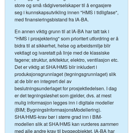
store og små rådgiverselskaper til å engasjere
seg i kunnskapsutvikling innen "HMS i tidligfase",
med finansieringsbistand fra IA-BA.
En annen viktig grunn til at IA-BA har tatt tak i
"HMS i prosjektering" som prioritert utfordring er å
bidra til at sikkerhet, helse og arbeidsmiljø blir
vektlagt og ivaretatt på linje med de klassiske
fagene; struktur, arkitektur, elektro, ventilasjon etc.
Det er viktig at SHA/HMS blir inkludert i
produksjonsgrunnlaget (tegningsgrunnlaget) slik
at de blir en integrert del av
beslutningsunderlaget for prosjektledelsen. I dag
er det tegningsløshet som gjelder, dvs. at mest
mulig informasjon legges inn i digitale modeller
(BIM; BygningsInformasjonsModellering).
SHA/HMS-krav bør i større grad inn i BIM-
modellen slik at SHA/HMS kan vurderes
sammen
med alle andre krav til byggeobjektet. IA-BA har