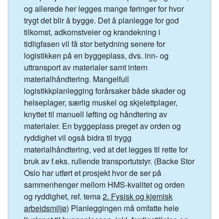
og allerede her legges mange føringer for hvor
trygt det blir å bygge. Det å planlegge for god
tilkomst, adkomstveier og krandekning i
tidligfasen vil få stor betydning senere for
logistikken på en byggeplass, dvs. inn- og
uttransport av materialer samt intern
materialhåndtering. Mangelfull
logistikkplanlegging forårsaker både skader og
helseplager, særlig muskel og skjelettplager,
knyttet til manuell løfting og håndtering av
materialer. En byggeplass preget av orden og
ryddighet vil også bidra til trygg
materialhåndtering, ved at det legges til rette for
bruk av f.eks. rullende transportutstyr. (Backe Stor
Oslo har utført et prosjekt hvor de ser på
sammenhenger mellom HMS-kvalitet og orden
og ryddighet, ref. tema
2. Fysisk og kjemisk
arbeidsmiljø
) Planleggingen må omfatte hele