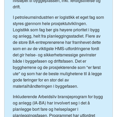
livsløpet til byggeplassen, inkl. ferdigstillelse og
drift.
I petroleumsindustrien er logistikk et eget fag som
styres gjennom hele prosjektutviklingen.
Logistikk som fag bør gis høyere prioritet i bygg
og anlegg, helt fra planleggingsstadiet. Flere av
de store BA-entreprenørene har framhevet dette
som en av de viktigste HMS-utfordringene fordi
det gir helse- og sikkerhetsmessige gevinster
både i byggefasen og driftsfasen. Det er
byggherrene og de prosjekterende som "er først
ute" og som har de beste mulighetene til å legge
gode føringer for en stor del av
materialhåndteringen i byggefasen.
Inkluderende Arbeidsliv bransjeprogram for bygg
og anlegg (IA-BA) har involvert seg i det å
planlegge bort fare og helseplager i
planleggingsfasen. Programmet har utfordret