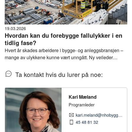
19.03.2026
Hvordan kan du forebygge fallulykker i en
tidlig fase?
Hvert år skades arbeidere i bygge- og anleggsbransjen –
mange av ulykkene kunne vært unngått. Ny veileder
utviklet av Samarbeid for sikkerhet i bygg og anlegg (SFS
BA) som jobber for en skadefri og sikker bygge- og
Ta kontakt hvis du lurer på noe:
anleggsnæring.
Kari Mæland
Programleder
kari.meland@nhobyggenaringen.no
45 48 81 32