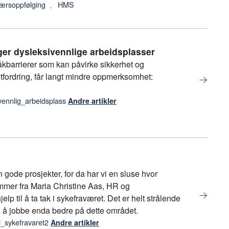
ærsoppfølging
,
HMS
ger dysleksivennlige arbeidsplasser
åkbarrierer som kan påvirke sikkerhet og
tfordring, får langt mindre oppmerksomhet:
vennlig_arbeidsplass
Andre artikler
n gode prosjekter, for da har vi en sluse hvor
mmer fra Maria Christine Aas, HR og
lp til å ta tak i sykefraværet. Det er helt strålende
 til å jobbe enda bedre på dette området.
i_sykefravaret2
Andre artikler