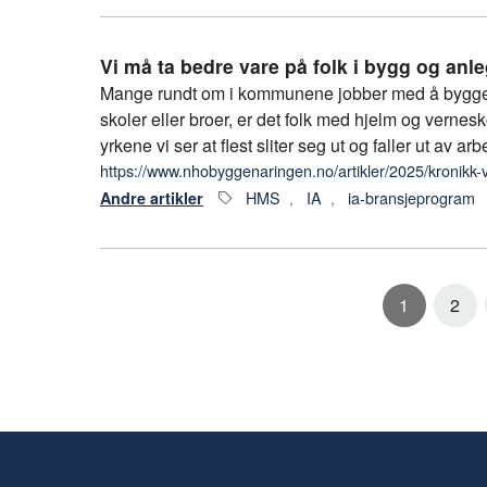
Vi må ta bedre vare på folk i bygg og anl
Mange rundt om i kommunene jobber med å bygge lan
skoler eller broer, er det folk med hjelm og verne
yrkene vi ser at flest sliter seg ut og faller ut av arbei
https://www.nhobyggenaringen.no/artikler/2025/kronikk-
HMS
,
IA
,
ia-bransjeprogram
Andre artikler
1
2