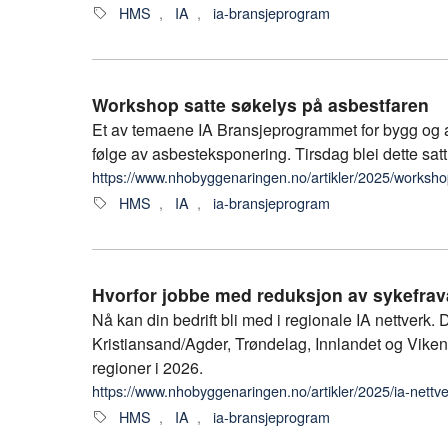
HMS
,
IA
,
ia-bransjeprogram
Workshop satte søkelys på asbestfaren
Et av temaene IA Bransjeprogrammet for bygg og 
følge av asbesteksponering. Tirsdag blei dette s
https://www.nhobyggenaringen.no/artikler/2025/worksh
HMS
,
IA
,
ia-bransjeprogram
Hvorfor jobbe med reduksjon av sykefrav
Nå kan din bedrift bli med i regionale IA nettverk. D
Kristiansand/Agder, Trøndelag, Innlandet og Viken.
regioner i 2026.
https://www.nhobyggenaringen.no/artikler/2025/ia-nettv
HMS
,
IA
,
ia-bransjeprogram