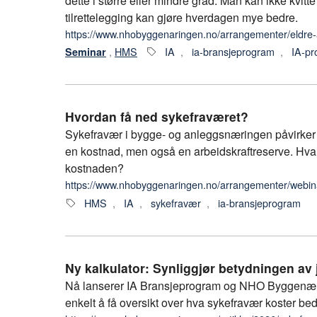
dette i større eller mindre grad. Man kan ikke kvit
tilrettelegging kan gjøre hverdagen mye bedre.​
https://www.nhobyggenaringen.no/arrangementer/eldre-
,
HMS
IA
,
ia-bransjeprogram
,
IA-p
Seminar
Hvordan få ned sykefraværet?
Sykefravær i bygge- og anleggsnæringen påvirker 
en kostnad, men også en arbeidskraftreserve. Hva 
kostnaden?
https://www.nhobyggenaringen.no/arrangementer/webina
HMS
,
IA
,
sykefravær
,
ia-bransjeprogram
Ny kalkulator: Synliggjør betydningen a
Nå lanserer IA Bransjeprogram og NHO Byggenæri
enkelt å få oversikt over hva sykefravær koster bed