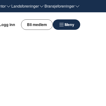
tor
Landsforeninger
Bransjeforeninger
Logg inn
Bli medlem
Meny