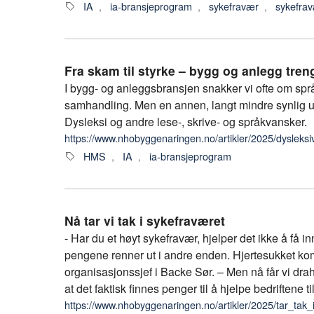
IA
,
ia-bransjeprogram
,
sykefravær
,
sykefrav
Fra skam til styrke – bygg og anlegg tren
I bygg- og anleggsbransjen snakker vi ofte om spr
samhandling. Men en annen, langt mindre synlig u
Dysleksi og andre lese-, skrive- og språkvansker.
https://www.nhobyggenaringen.no/artikler/2025/dysleksi
HMS
,
IA
,
ia-bransjeprogram
Nå tar vi tak i sykefraværet
- Har du et høyt sykefravær, hjelper det ikke å få in
pengene renner ut i andre enden. Hjertesukket ko
organisasjonssjef i Backe Sør. – Men nå får vi drahje
at det faktisk finnes penger til å hjelpe bedriftene
https://www.nhobyggenaringen.no/artikler/2025/tar_tak_