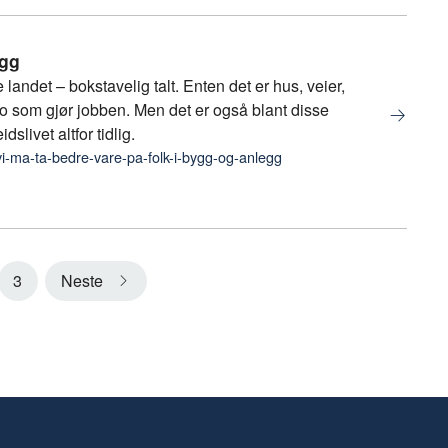
egg
det – bokstavelig talt. Enten det er hus, veier,
sko som gjør jobben. Men det er også blant disse
dslivet altfor tidlig.
vi-ma-ta-bedre-vare-pa-folk-i-bygg-og-anlegg
3
Neste