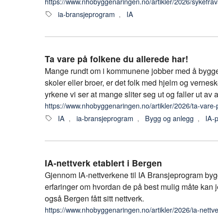
https://www.nhobyggenaringen.no/artikler/2026/sykefrava
ia-bransjeprogram
,
IA
Ta vare på folkene du allerede har!
Mange rundt om i kommunene jobber med å bygge lan
skoler eller broer, er det folk med hjelm og verne
yrkene vi ser at mange sliter seg ut og faller ut av ar
https://www.nhobyggenaringen.no/artikler/2026/ta-vare-
IA
,
ia-bransjeprogram
,
Bygg og anlegg
,
IA-
IA-nettverk etablert i Bergen
Gjennom IA-nettverkene til IA Bransjeprogram byg
erfaringer om hvordan de på best mulig måte kan jo
også Bergen fått sitt nettverk.
https://www.nhobyggenaringen.no/artikler/2026/ia-nettve