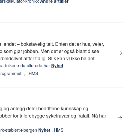
rskalkulator-kronikk
Andre artikler
det – bokstavelig talt. Enten det er hus, veier,
sko som gjør jobben. Men det er også blant disse
beidslivet altfor tidlig. Slik kan vi ikke ha det!
pa-folkene-du-allerede-har
Nyhet
programmet
,
HMS
g og anlegg deler bedriftene kunnskap og
bber for å forebygge sykefravær og frafall. Nå har
rk-etablert-i-bergen
,
HMS
Nyhet