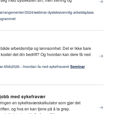
te seg med dysleksien sin, men trening og
arrangementer/2024/webinar-dysleksivennlig-arbeidsplass
rogrammet
både arbeidsmiljø og lønnsomhet. Det er ikke bare
koster det din bedrift? Og hvordan kan dere få ned
r-6feb2026---hvordan-fa-ned-sykefravaret
Seminar
v jobb med sykefravær
ngen en sykefraværskalkulator som gjør det
riften, og hva en kan tjene på å ta grep.