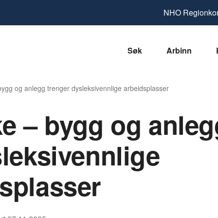
NHO
Regionkon
Søk
Arbinn
 bygg og anlegg trenger dysleksivennlige arbeidsplasser
rke – bygg og anleg
sleksivennlige
splasser