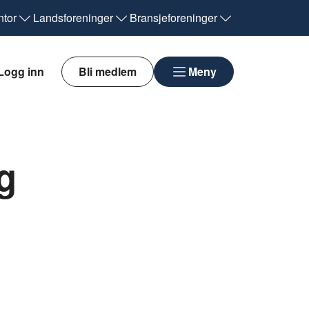
tor
Landsforeninger
Bransjeforeninger
Logg inn
Bli medlem
Meny
g