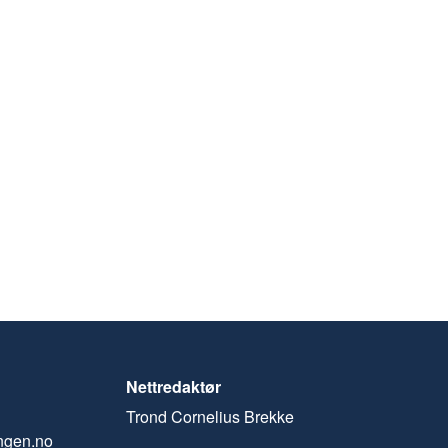
Nettredaktør
Trond Cornelius Brekke
ngen.no