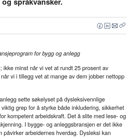
- og språkvansker.
F
L
E
Kopier
a
i
-
lenke
c
n
p
e
k
o
ansjeprogram for bygg og anlegg
b
e
s
o
d
t
n; ikke minst når vi vet at rundt 25 prosent av
o
I
 når vi i tillegg vet at mange av dem jobber nettopp
k
n
anlegg sette søkelyset på dysleksivennlige
iktig grep for å styrke både inkludering, sikkerhet
for kompetent arbeidskraft. Det å slite med lese- og
åkjenning. I bygge- og anleggsbransjen er det ikke
 som påvirker arbeidernes hverdag. Dysleksi kan