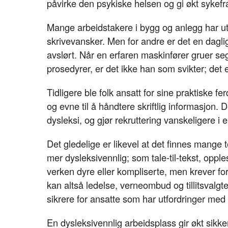
påvirke den psykiske helsen og gi økt sykefra
Mange arbeidstakere i bygg og anlegg har utv
skrivevansker. Men for andre er det en daglig
avslørt. Når en erfaren maskinfører gruer seg
prosedyrer, er det ikke han som svikter; det
Tidligere ble folk ansatt for sine praktiske 
og evne til å håndtere skriftlig informasjon.
dysleksi, og gjør rekruttering vanskeligere i 
Det gledelige er likevel at det finnes mange
mer dysleksivennlig; som tale-til-tekst, oppl
verken dyre eller kompliserte, men krever for
kan altså ledelse, verneombud og tillitsvalgt
sikrere for ansatte som har utfordringer med 
En dysleksivennlig arbeidsplass gir økt sikk