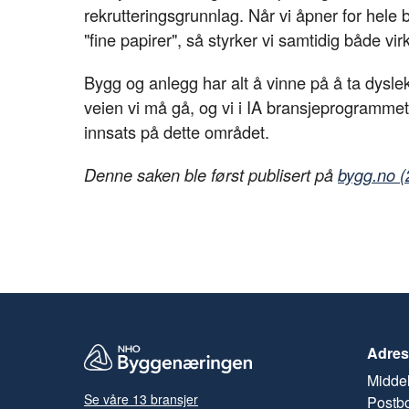
rekrutteringsgrunnlag. Når vi åpner for hel
"fine papirer", så styrker vi samtidig både v
Bygg og anlegg har alt å vinne på å ta dysleks
veien vi må gå, og vi i IA bransjeprogrammet v
innsats på dette området.
Denne saken ble først publisert på
bygg.no (
Adres
Middel
Se våre 13 bransjer
Postb