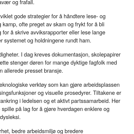
vær og frafall.
iklet gode strategier for å håndtere lese- og
 kamp, ofte preget av skam og frykt for å bli
 for å skrive avviksrapporter eller lese lange
 er systemet og holdningene rundt ham.
ferdigheter. I dag kreves dokumentasjon, skolepapirer
 Dette stenger døren for mange dyktige fagfolk med
en allerede presset bransje.
 teknologiske verktøy som kan gjøre arbeidsplassen
esingsfunksjoner og visuelle prosedyrer. Tiltakene er
ankring i ledelsen og et aktivt partssamarbeid. Her
e spille på lag for å gjøre hverdagen enklere og
dysleksi.
erhet, bedre arbeidsmiljø og bredere