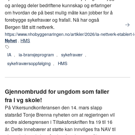
og anlegg deler bedriftene kunnskap og erfaringer
om hvordan de på best mulig måte kan jobber for å
forebygge sykefravær og frafall. Nå har også
Bergen fått sitt nettverk.
https://www.nhobyggenaringen.no/artikler/2026/ia-nettverk-etablert-
,
HMS
Nyhet
IA
,
ia-bransjeprogram
,
sykefravær
,
sykefraværsoppfølging
,
HMS
Gjennombrudd for ungdom som faller
fra i vg skole!
På Vikersundkonferansen den 14. mars slapp
statsråd Tonje Brenna nyheten om at regjeringen vil
endre aldersgrensen i Tiltaksforskriften fra 19 til 16
år. Dette innebærer at støtte kan innvilges fra NAV til