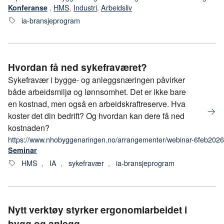
,
HMS
,
Industri
,
Arbeidsliv
Konferanse
ia-bransjeprogram
Hvordan få ned sykefraværet?
Sykefravær i bygge- og anleggsnæringen påvirker
både arbeidsmiljø og lønnsomhet. Det er ikke bare
en kostnad, men også en arbeidskraftreserve. Hva
koster det din bedrift? Og hvordan kan dere få ned
kostnaden?
https://www.nhobyggenaringen.no/arrangementer/webinar-6feb2026-
Seminar
HMS
,
IA
,
sykefravær
,
ia-bransjeprogram
Nytt verktøy styrker ergonomiarbeidet i
bygg og anlegg