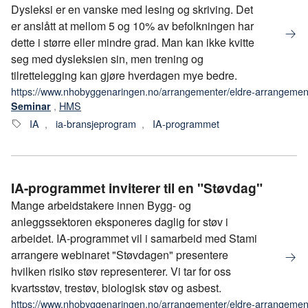
Dysleksi er en vanske med lesing og skriving. Det
er anslått at mellom 5 og 10% av befolkningen har
dette i større eller mindre grad. Man kan ikke kvitte
seg med dysleksien sin, men trening og
tilrettelegging kan gjøre hverdagen mye bedre.​
https://www.nhobyggenaringen.no/arrangementer/eldre-arrangement
,
HMS
Seminar
IA
,
ia-bransjeprogram
,
IA-programmet
IA-programmet inviterer til en "Støvdag"
Mange arbeidstakere innen Bygg- og
anleggssektoren eksponeres daglig for støv i
arbeidet. IA-programmet vil i samarbeid med Stami
arrangere webinaret "Støvdagen" presentere
hvilken risiko støv representerer. Vi tar for oss
kvartsstøv, trestøv, biologisk støv og asbest.
https://www.nhobyggenaringen.no/arrangementer/eldre-arrangemente