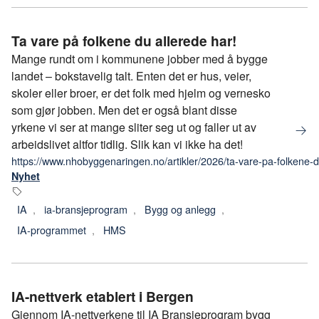
Ta vare på folkene du allerede har!
Mange rundt om i kommunene jobber med å bygge
landet – bokstavelig talt. Enten det er hus, veier,
skoler eller broer, er det folk med hjelm og vernesko
som gjør jobben. Men det er også blant disse
yrkene vi ser at mange sliter seg ut og faller ut av
arbeidslivet altfor tidlig. Slik kan vi ikke ha det!
https://www.nhobyggenaringen.no/artikler/2026/ta-vare-pa-folkene-d
Nyhet
IA
,
ia-bransjeprogram
,
Bygg og anlegg
,
IA-programmet
,
HMS
IA-nettverk etablert i Bergen
Gjennom IA-nettverkene til IA Bransjeprogram bygg