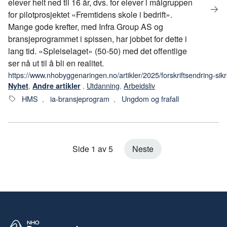
elever helt ned til 16 år, dvs. for elever i målgruppen
for pilotprosjektet «Fremtidens skole i bedrift».
Mange gode krefter, med Infra Group AS og
bransjeprogrammet i spissen, har jobbet for dette i
lang tid. «Spleiselaget» (50-50) med det offentlige
ser nå ut til å bli en realitet.
https://www.nhobyggenaringen.no/artikler/2025/forskriftsendring-sikre
,
,
Utdanning
,
Arbeidsliv
Nyhet
Andre artikler
HMS
,
ia-bransjeprogram
,
Ungdom og frafall
Side 1 av 5
Neste