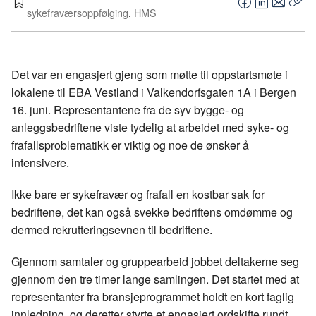
F
L
E
sykefraværsoppfølging
,
HMS
Kop
a
i
-
len
c
n
p
e
k
o
Det var en engasjert gjeng som møtte til oppstartsmøte i
b
e
s
lokalene til EBA Vestland i Valkendorfsgaten 1A i Bergen
o
d
t
16. juni. Representantene fra de syv bygge- og
o
I
anleggsbedriftene viste tydelig at arbeidet med syke- og
k
n
frafallsproblematikk er viktig og noe de ønsker å
intensivere.
Ikke bare er sykefravær og frafall en kostbar sak for
bedriftene, det kan også svekke bedriftens omdømme og
dermed rekrutteringsevnen til bedriftene.
Gjennom samtaler og gruppearbeid jobbet deltakerne seg
gjennom den tre timer lange samlingen. Det startet med at
representanter fra bransjeprogrammet holdt en kort faglig
innledning, og deretter styrte et engasjert ordskifte rundt