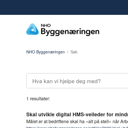
NHO Byggenæringen
Søk
1 resultater:
Skal utvikle digital HMS-veileder for mind
Målet er at bedriftene skal ha «alt på stell» når A
https://www.nhobyggenaringen.no/artikler/2026/skal-utvik