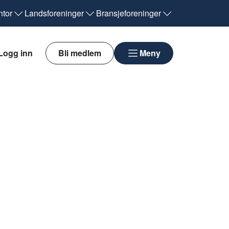
tor
Landsforeninger
Bransjeforeninger
Logg inn
Bli medlem
Meny