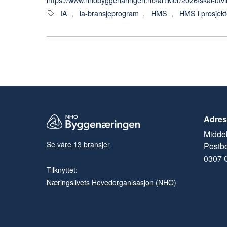
IA
,
ia-bransjeprogram
,
HMS
,
HMS i prosjekt
Adres
Middel
Se våre 13 bransjer
Postb
0307 
Tilknyttet:
Næringslivets Hovedorganisasjon (NHO)