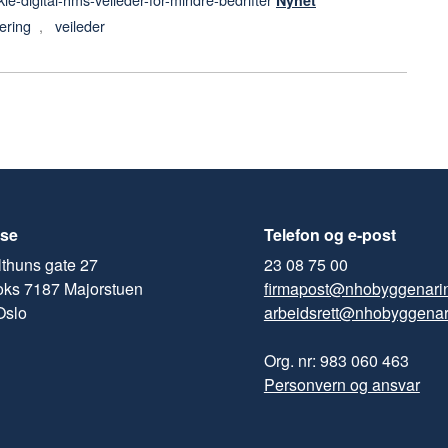
Nyhet
ering
,
veileder
se
Telefon og e-post
thuns gate 27
23 08 75 00
oks 7187 Majorstuen
firmapost@nhobyggenari
Oslo
arbeidsrett@nhobyggenar
Org. nr: 983 060 463
Personvern og ansvar