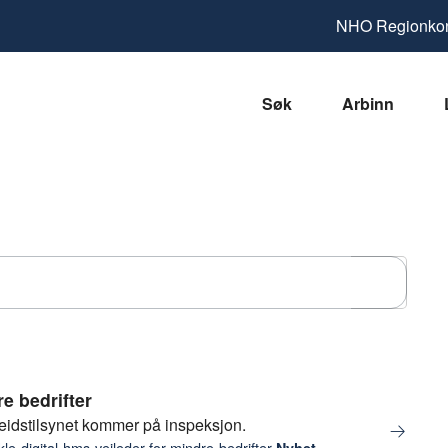
NHO
Regionkon
Søk
Arbinn
Søk
re bedrifter
rbeidstilsynet kommer på inspeksjon.
le-digital-hms-veileder-for-mindre-bedrifter