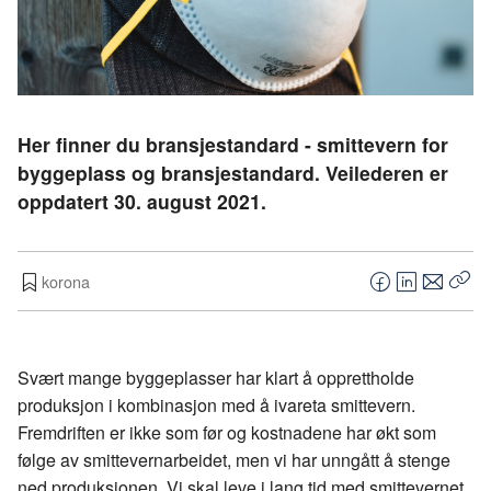
Her finner du bransjestandard - smittevern for
byggeplass og bransjestandard. Veilederen er
oppdatert 30. august 2021.
korona
F
L
E
Kop
a
i
-
len
c
n
p
e
k
o
Svært mange byggeplasser har klart å opprettholde
b
e
s
produksjon i kombinasjon med å ivareta smittevern.
o
d
t
Fremdriften er ikke som før og kostnadene har økt som
o
I
følge av smittevernarbeidet, men vi har unngått å stenge
k
n
ned produksjonen. Vi skal leve i lang tid med smittevernet.