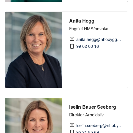
Anita Hegg
Fagsjef HMS/advokat
anita.hegg@nhobyggenaringen.no
99 02 03 16
Iselin Bauer Seeberg
Direktør Arbeidsliv
iselin.seeberg@nhobyggenaringen.no
95 21 85 69