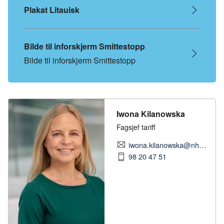
Plakat Litauisk
Bilde til inforskjerm Smittestopp
Bilde til inforskjerm Smittestopp
Iwona Kilanowska
Fagsjef tariff
iwona.kilanowska@nhobyggenaringen.no
98 20 47 51