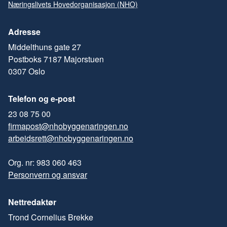
Næringslivets Hovedorganisasjon (NHO)
Adresse
Middelthuns gate 27
Postboks 7187 Majorstuen
0307 Oslo
Telefon og e-post
23 08 75 00
firmapost@nhobyggenaringen.no
arbeidsrett@nhobyggenaringen.no
Org. nr: 983 060 463
Personvern og ansvar
Nettredaktør
Trond Cornelius Brekke