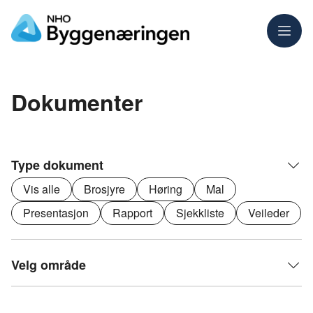
Meny
Dokumenter
Type dokument
Vis alle
Brosjyre
Høring
Mal
Presentasjon
Rapport
Sjekkliste
Veileder
Velg område