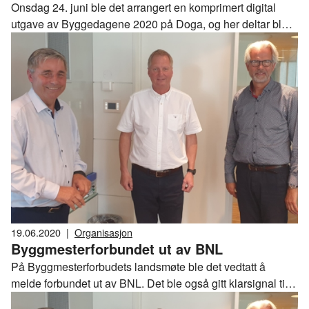
Onsdag 24. juni ble det arrangert en komprimert digital
utgave av Byggedagene 2020 på Doga, og her deltar blant
annet BNLs Jon Sandnes og kommunal- og
moderniseringsminister Nikolai Astrup. Du kan følge
arrangementet gratis her via denne artikkelen på bygg.no.
19.06.2020
|
Organisasjon
Byggmesterforbundet ut av BNL
På Byggmesterforbudets landsmøte ble det vedtatt å
melde forbundet ut av BNL. Det ble også gitt klarsignal til
styret i Byggmesterforbundet om å starte en prosess med