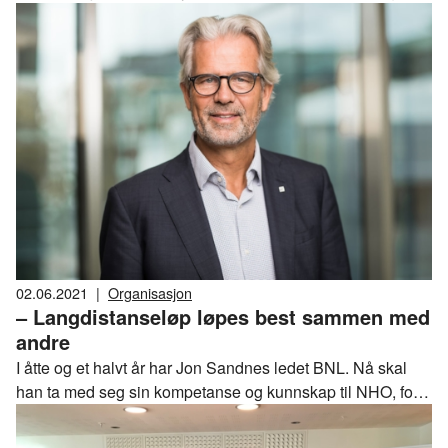
er å sørge for stø kurs for BNL-skuta fremover, og at BNL
forblir relevant for medlemmene og omgivelsene.
02.06.2021
|
Organisasjon
– Langdistanseløp løpes best sammen med
andre
I åtte og et halvt år har Jon Sandnes ledet BNL. Nå skal
han ta med seg sin kompetanse og kunnskap til NHO, for å
lede et prosjekt på lønn og tariff. – Det er helt klart vemodig
å forlate BNL-skuta, samtidig forlater jeg en organisasjon