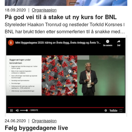
18.09.2020
|
Organisasjon
På god vei til å stake ut ny kurs for BNL
Styreleder Haakon Tronrud og nestleder Torkild Korsnes i
BNL har brukt tiden etter sommerferien til å snakke med
alle bransjedirektører og styreledere om veien videre for
BNL etter at Byggmesterforbundet medelte i juni at
organisasjonen melder seg ut. – Vi opplever at vi har fått et
godt grunnlag for å meisle ut ny strategi for 2021 i godt
samarbeid med bransjene, sier Tronrud.
24.06.2020
|
Organisasjon
Følg byggedagene live