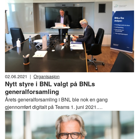
og næring som jeg alltid har vært stolt av og som har gitt
meg mye energi, sier Jon Sandnes.
02.06.2021
|
Organisasjon
Nytt styre i BNL valgt på BNLs
generalforsamling
Årets generalforsamling i BNL ble nok en gang
gjennomført digitalt på Teams 1. juni 2021.
Generalforsamlingen har blant annet valgt nytt styre.