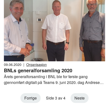
NHO for å få etablert en egen landsforening for
bygghåndsverksfagene.
09.06.2020
|
Organisasjon
BNLs generalforsamling 2020
Årets generalforsamling i BNL ble for første gang
gjennomført digitalt på Teams 9. juni 2020. dag Andresen
gikk av som styreleder i BNL og Haakon Tronrud (Norsk
Eiendom) ble valgt til ny.
Forrige
Side 3 av 4
Neste