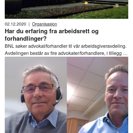
02.12.2020
|
Organisasjon
Har du erfaring fra arbeidsrett og
forhandlinger?
BNL søker advokat/forhandler til vår arbeidsgiveravdeling.
Avdelingen består av fire advokater/forhandlere, i tillegg til
fagsjef for HMS og direktør for avdelingen. Som advokat i
BNL vil du inngå i et spennende og hyggelig miljø der høyt
faglig nivå og god kvalitet i rådgivningen til våre
medlemsbedrifter står i sentrum.