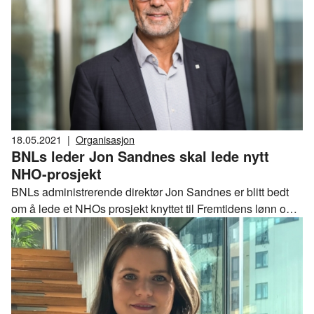
18.05.2021
|
Organisasjon
BNLs leder Jon Sandnes skal lede nytt
NHO-prosjekt
BNLs administrerende direktør Jon Sandnes er blitt bedt
om å lede et NHOs prosjekt knyttet til Fremtidens lønn og
tariff med oppstart 2. juni 2021. Sandnes fratrer dermed sin
stilling som adm.dir., og tiltrer nyopprettet stilling som
spesialrådgiver.