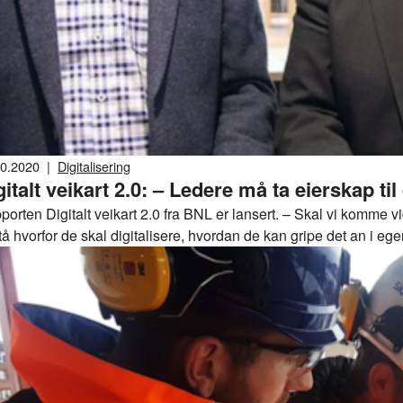
10.2020
|
Digitalisering
Digitalt veikart 2.0: – Ledere må ta eiersk
porten Digitalt veikart 2.0 fra BNL er lansert. – Skal vi komme 
tå hvorfor de skal digitalisere, hvordan de kan gripe det an i e
kal digitalisere sammen, sier Jon Sandnes, adm. dir. i BNL.