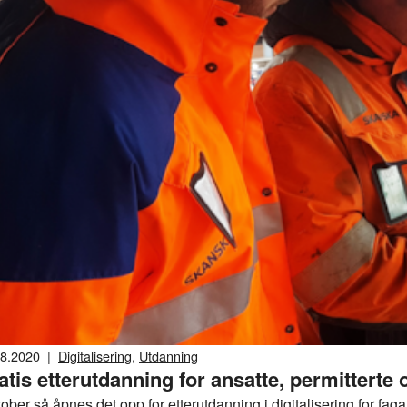
08.2020
|
Digitalisering
,
Utdanning
atis etterutdanning for ansatte, permitterte 
tober så åpnes det opp for etterutdanning i digitalisering for fa