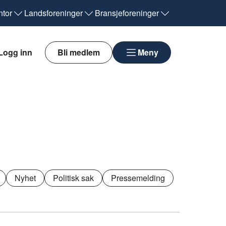
tor
Landsforeninger
Bransjeforeninger
Logg inn
Bli medlem
Meny
Nyhet
Politisk sak
Pressemelding