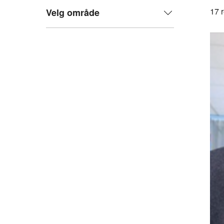
17
r
Velg område