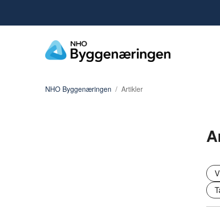
NHO Byggenæringen
Artikler
A
V
T