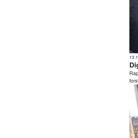
13.
Rap
fors
vi s