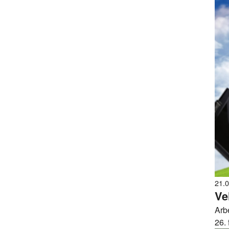
21.
Ve
Arb
26. 