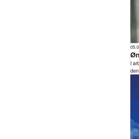
05.
Øn
I a
den