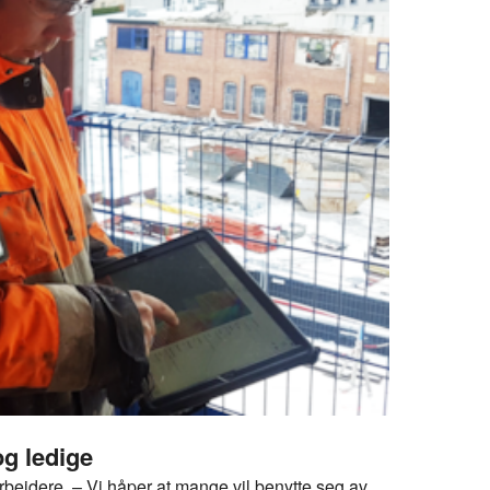
og ledige
garbeidere. – Vi håper at mange vil benytte seg av