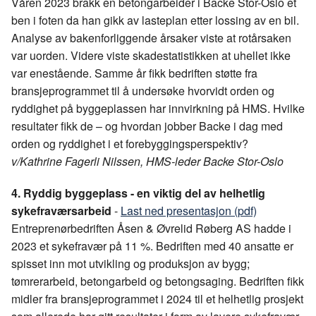
Våren 2023 brakk en betongarbeider i Backe Stor-Oslo et
ben i foten da han gikk av lasteplan etter lossing av en bil.
Analyse av bakenforliggende årsaker viste at rotårsaken
var uorden. Videre viste skadestatistikken at uhellet ikke
var enestående. Samme år fikk bedriften støtte fra
bransjeprogrammet til å undersøke hvorvidt orden og
ryddighet på byggeplassen har innvirkning på HMS. Hvilke
resultater fikk de – og hvordan jobber Backe i dag med
orden og ryddighet i et forebyggingsperspektiv?
v/Kathrine Fagerli Nilssen, HMS-leder Backe Stor-Oslo
4. Ryddig byggeplass - en viktig del av helhetlig
sykefraværsarbeid
-
Last ned presentasjon (pdf)
Entreprenørbedriften Åsen & Øvrelid Røberg AS​ hadde i
2023 et sykefravær på 11 %. Bedriften med 40 ansatte er
spisset inn mot utvikling og produksjon av bygg;
tømrerarbeid, betongarbeid og betongsaging. Bedriften fikk
midler fra bransjeprogrammet i 2024 til et helhetlig prosjekt