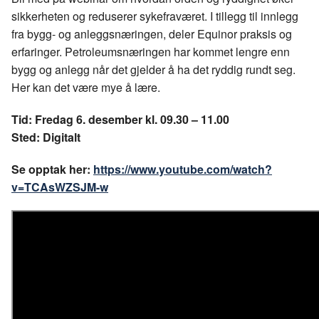
b
e
s
sikkerheten og reduserer sykefraværet. I tillegg til innlegg
o
d
t
fra bygg- og anleggsnæringen, deler Equinor praksis og
o
I
erfaringer. Petroleumsnæringen har kommet lengre enn
k
n
bygg og anlegg når det gjelder å ha det ryddig rundt seg.
Her kan det være mye å lære.
Tid: Fredag 6. desember kl. 09.30 – 11.00
Sted: Digitalt
Se opptak her:
https://www.youtube.com/watch?
v=TCAsWZSJM-w