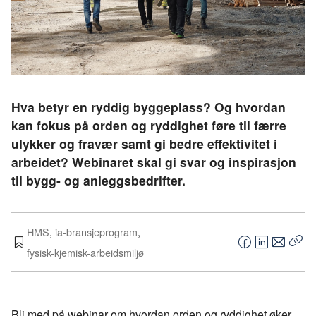
Hva betyr en ryddig byggeplass? Og hvordan
kan fokus på orden og ryddighet føre til færre
ulykker og fravær samt gi bedre effektivitet i
arbeidet? Webinaret skal gi svar og inspirasjon
til bygg- og anleggsbedrifter.
HMS
,
ia-bransjeprogram
,
F
L
E
fysisk-kjemisk-arbeidsmiljø
Kop
a
i
-
len
c
n
p
e
k
o
Bli med på webinar om hvordan orden og ryddighet øker