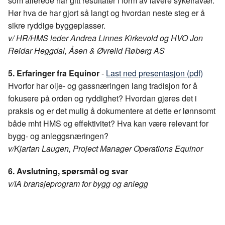
som allerede har gitt resultater i form av lavere sykefravær.
Hør hva de har gjort så langt og hvordan neste steg er å
sikre ryddige byggeplasser.
v/
HR/HMS leder Andrea Linnes Kirkevold og HVO Jon
Reidar Heggdal, Åsen & Øvrelid Røberg AS​
5.
Erfaringer fra Equinor
-
Last ned presentasjon (pdf)
Hvorfor har olje- og gassnæringen lang tradisjon for å
fokusere på orden og ryddighet? Hvordan gjøres det i
praksis og er det mulig å dokumentere at dette er lønnsomt
både mht HMS og effektivitet? Hva kan være relevant for
bygg- og anleggsnæringen?
v/Kjartan Laugen, Project Manager Operations Equinor
6. Avslutning, spørsmål og svar
v/IA bransjeprogram for bygg og anlegg