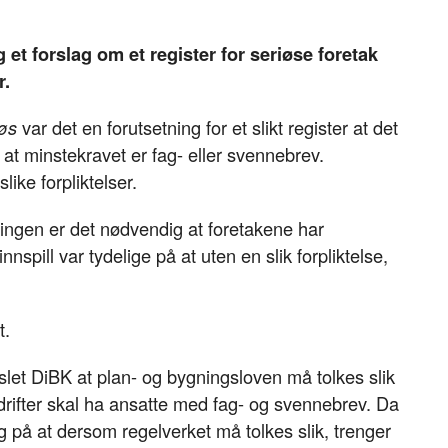
 et forslag om et register for seriøse foretak
r.
iøs
var det en forutsetning for et slikt register at det
at minstekravet er fag- eller svennebrev.
ike forpliktelser.
ringen er det nødvendig at foretakene har
nspill var tydelige på at uten en slik forpliktelse,
t.
let DiBK at plan- og bygningsloven må tolkes slik
bedrifter skal ha ansatte med fag- og svennebrev. Da
på at dersom regelverket må tolkes slik, trenger