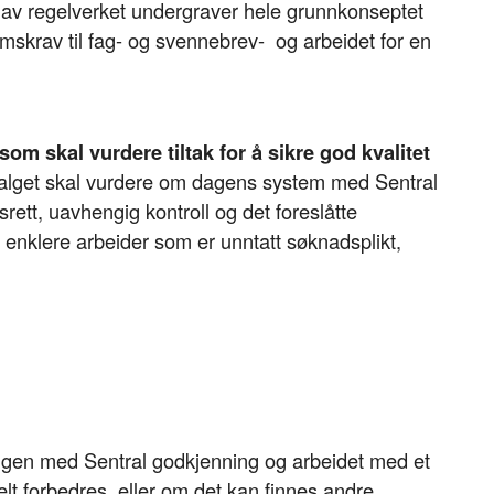
g av regelverket undergraver hele grunnkonseptet
skrav til fag- og svennebrev- og arbeidet for en
som skal vurdere tiltak for å sikre god kvalitet
alget skal vurdere om dagens system med Sentral
ett, uavhengig kontroll og det foreslåtte
. enklere arbeider som er unntatt søknadsplikt,
ngen med Sentral godkjenning og arbeidet med et
elt forbedres, eller om det kan finnes andre