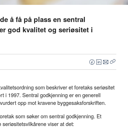
de å få på plass en sentral
 god kvalitet og seriøsitet i
F
L
E
Kopier
a
i
-
lenke
c
n
p
e
k
o
kvalitetsordning som beskriver et foretaks seriøsitet
b
e
s
t i 1997. Sentral godkjenning er en generell
o
d
t
er vurdert opp mot kravene byggesaksforskriften.
o
I
k
n
or foretak som søker om sentral godkjenning. Et
 seriøsitetsvilkårene viser at det: