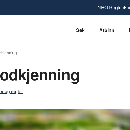
NHO
Regionkon
Søk
Arbinn
dkjenning
godkjenning
er og regler