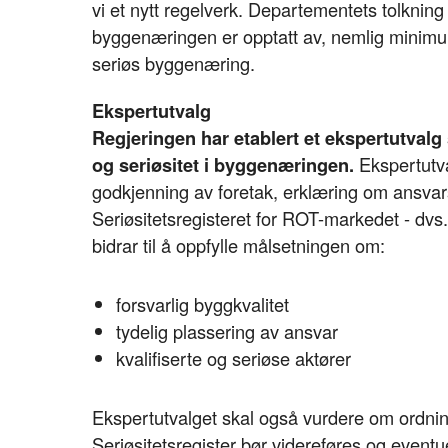
vi et nytt regelverk. Departementets tolknin
byggenæringen er opptatt av, nemlig minimum
seriøs byggenæring.
Ekspertutvalg
Regjeringen har etablert et ekspertutvalg 
og seriøsitet i byggenæringen.
Ekspertutv
godkjenning av foretak, erklæring om ansvarsr
Seriøsitetsregisteret for ROT-markedet - dvs
bidrar til å oppfylle målsetningen om:
forsvarlig byggkvalitet
tydelig plassering av ansvar
kvalifiserte og seriøse aktører
Ekspertutvalget skal også vurdere om ordni
Seriøsitetsregister bør videreføres og eventu