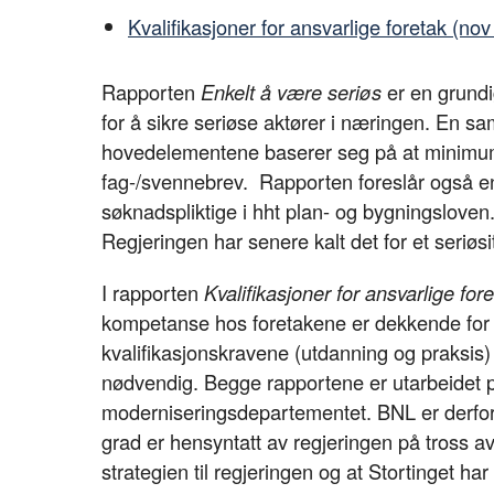
Kvalifikasjoner for ansvarlige foretak (no
Rapporten
Enkelt å være seriøs
er en grund
for å sikre seriøse aktører i næringen. En s
hovedelementene baserer seg på at minimumsk
fag-/svennebrev. Rapporten foreslår også en
søknadspliktige i hht plan- og bygningsloven
Regjeringen har senere kalt det for et seriøsi
I rapporten
Kvalifikasjoner for ansvarlige for
kompetanse hos foretakene er dekkende for å 
kvalifikasjonskravene (utdanning og praksis
nødvendig. Begge rapportene er utarbeidet p
moderniseringsdepartementet. BNL er derfor ov
grad er hensyntatt av regjeringen på tross av 
strategien til regjeringen og at Stortinget har