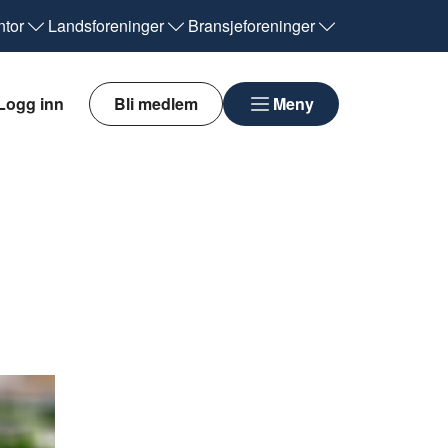
tor
Landsforeninger
Bransjeforeninger
Logg inn
Bli medlem
Meny