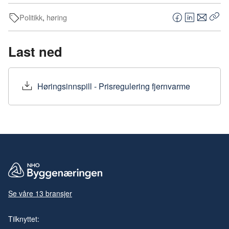
Politikk
,
høring
F
L
E
Kop
a
i
-
len
c
n
p
Last ned
e
k
o
b
e
s
o
d
t
Høringsinnspill - Prisregulering fjernvarme
o
I
k
n
Se våre 13 bransjer
Tilknyttet: