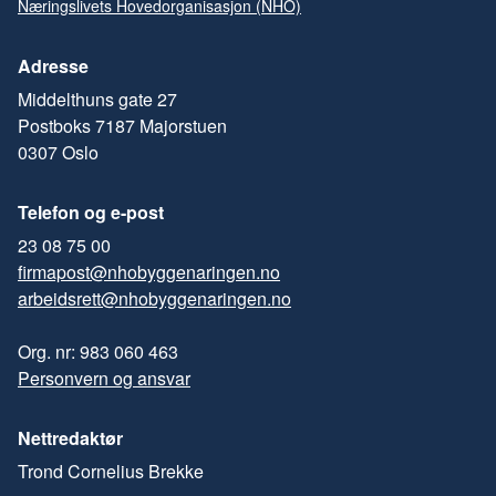
Næringslivets Hovedorganisasjon (NHO)
Adresse
Middelthuns gate 27
Postboks 7187 Majorstuen
0307 Oslo
Telefon og e-post
23 08 75 00
firmapost@nhobyggenaringen.no
arbeidsrett@nhobyggenaringen.no
Org. nr: 983 060 463
Personvern og ansvar
Nettredaktør
Trond Cornelius Brekke