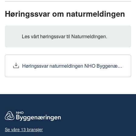
a
i
-
len
c
n
p
Høringssvar om naturmeldingen
e
k
o
b
e
s
o
d
t
Les vårt høringssvar til Naturmeldingen.
o
I
k
n
Høringssvar naturmeldingen NHO Byggenæringen.pdf
Se våre 13 bransjer