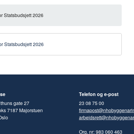
k
n
or Statsbudsjett 2026
or Statsbudsjett 2026
se
Telefon og e-post
thuns gate 27
23 08 75 00
oks 7187 Majorstuen
firmapost@nhobyggenari
Oslo
arbeidsrett@nhobyggenar
Org. nr: 983 060 463