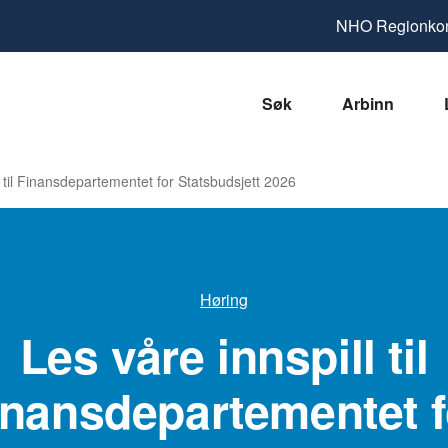
NHO
Regionkon
Søk
Arbinn
l til Finansdepartementet for Statsbudsjett 2026
Høring
Les våre innspill til
inansdepartementet f