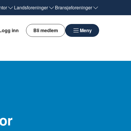
tor
Landsforeninger
Bransjeforeninger
Logg inn
Bli medlem
Meny
or