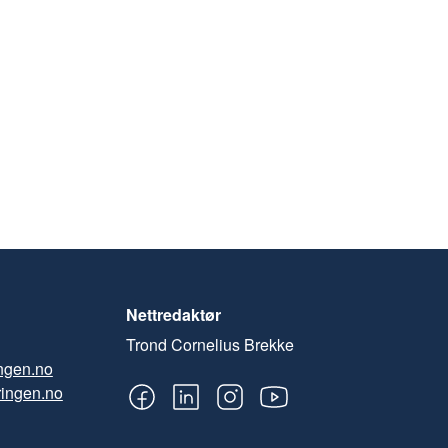
Nettredaktør
Trond Cornelius Brekke
ngen.no
ingen.no