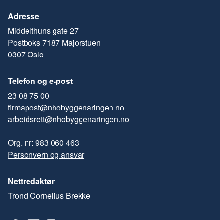
Adresse
Middelthuns gate 27
Postboks 7187 Majorstuen
0307 Oslo
Telefon og e-post
23 08 75 00
firmapost@nhobyggenaringen.no
arbeidsrett@nhobyggenaringen.no
Org. nr: 983 060 463
Personvern og ansvar
Nettredaktør
Trond Cornelius Brekke