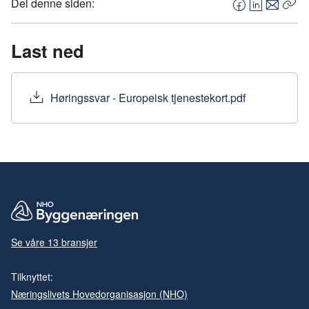
Del denne siden:
F
L
E
Kop
a
i
-
len
c
n
p
Last ned
e
k
o
b
e
s
o
d
t
Høringssvar - Europeisk tjenestekort.pdf
o
I
k
n
Se våre 13 bransjer
Tilknyttet:
Næringslivets Hovedorganisasjon (NHO)