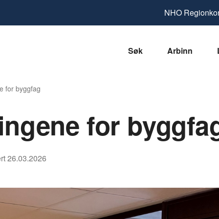
NHO
Regionkon
Søk
Arbinn
e for byggfag
ingene for byggfa
rt
26.03.2026