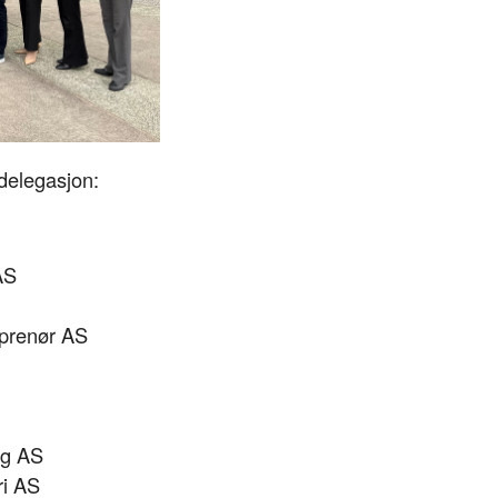
delegasjon:
AS
prenør AS
ng AS
ri AS