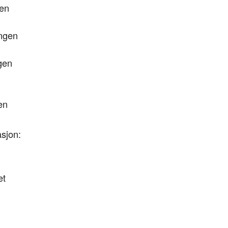
gen
ngen
gen
en
asjon:
et