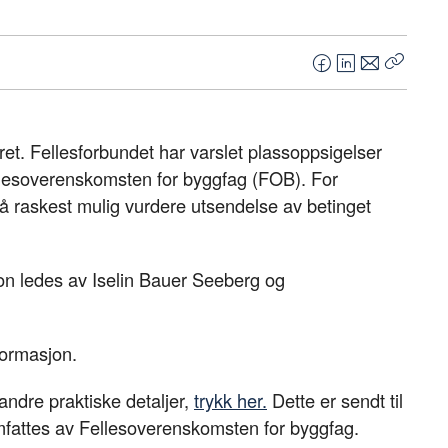
F
L
E
Kopier
a
i
-
lenke
c
n
p
e
k
o
et. Fellesforbundet har varslet plassoppsigelser
b
e
s
llesoverenskomsten for byggfag (FOB). For
o
d
t
 å raskest mulig vurdere utsendelse av betinget
o
I
k
n
 ledes av Iselin Bauer Seeberg og
formasjon.
andre praktiske detaljer,
trykk her.
Dette er sendt til
fattes av Fellesoverenskomsten for byggfag.