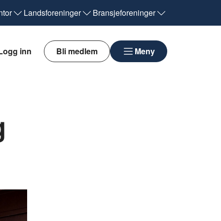
tor
Landsforeninger
Bransjeforeninger
Logg inn
Bli medlem
Meny
g