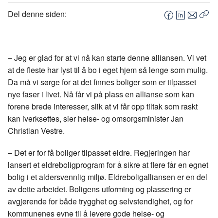
Del denne siden:
F
L
E
Kop
a
i
-
len
c
n
p
e
k
o
– Jeg er glad for at vi nå kan starte denne alliansen. Vi vet
b
e
s
at de fleste har lyst til å bo i eget hjem så lenge som mulig.
o
d
t
Da må vi sørge for at det finnes boliger som er tilpasset
o
I
nye faser i livet. Nå får vi på plass en allianse som kan
k
n
forene brede interesser, slik at vi får opp tiltak som raskt
kan iverksettes, sier helse- og omsorgsminister Jan
Christian Vestre.
– Det er for få boliger tilpasset eldre. Regjeringen har
lansert et eldreboligprogram for å sikre at flere får en egnet
bolig i et aldersvennlig miljø. Eldreboligalliansen er en del
av dette arbeidet. Boligens utforming og plassering er
avgjørende for både trygghet og selvstendighet, og for
kommunenes evne til å levere gode helse- og