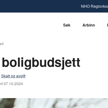
NHO
Regionkon
Søk
Arbinn
ett
g boligbudsjett
,
Skatt og avgift
rt
07.10.2024