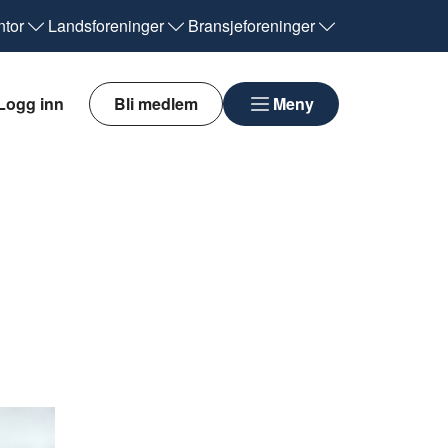
tor
Landsforeninger
Bransjeforeninger
Logg inn
Bli medlem
Meny