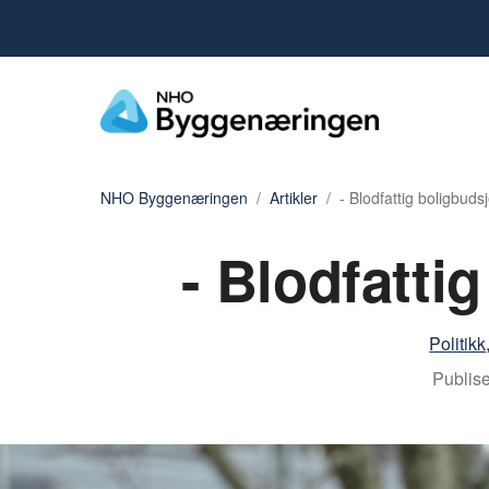
NHO Byggenæringen
Artikler
- Blodfattig boligbudsj
- Blodfatti
Politikk
Publise