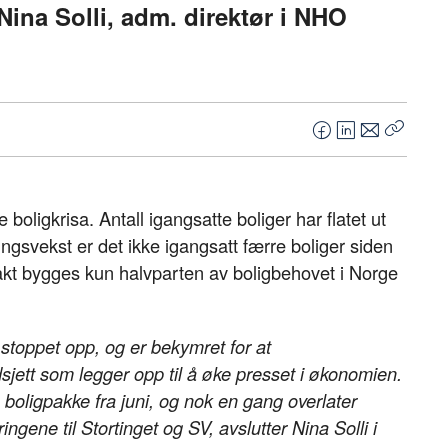
Nina Solli, adm. direktør i NHO
F
L
E
Kopier
a
i
-
lenke
c
n
p
e
k
o
boligkrisa. Antall igangsatte boliger har flatet ut
b
e
s
ningsvekst er det ikke igangsatt færre boliger siden
o
d
t
t bygges kun halvparten av boligbehovet i Norge
o
I
k
n
r stoppet opp, og er
bekymret for at
jett som legger opp til å øke presset i økonomien.
s boligpakke fra juni, og nok en gang overlater
ingene til Stortinget og SV, avslutter Nina Solli i