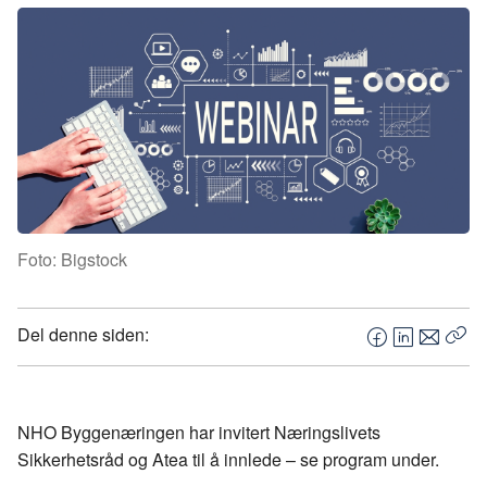
Foto: Bigstock
Del denne siden:
F
L
E
Kop
a
i
-
len
c
n
p
e
k
o
NHO Byggenæringen har invitert Næringslivets
b
e
s
Sikkerhetsråd og Atea til å innlede – se program under.
o
d
t