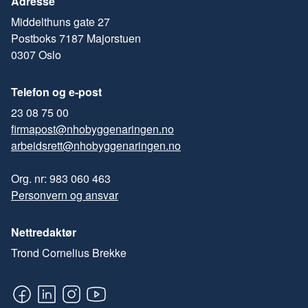
Adresse
Middelthuns gate 27
Postboks 7187 Majorstuen
0307 Oslo
Telefon og e-post
23 08 75 00
firmapost@nhobyggenaringen.no
arbeidsrett@nhobyggenaringen.no
Org. nr: 983 060 463
Personvern og ansvar
Nettredaktør
Trond Cornelius Brekke