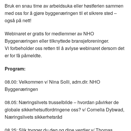
o
I
Bruk en snau time av arbeidsuka eller høstferien sammen
k
n
med oss for å gjøre byggenæringen til et sikrere sted –
også på nett!
Webinaret er gratis for medlemmer av NHO
Byggenæringen eller tilknyttede bransjeforeninger.
Vi forbeholder oss retten til å avlyse webinaret dersom det
er for få påmeldte.
Program:
08.00: Velkommen v/ Nina Solli, adm.dir. NHO
Byggenæringen
08.05: Næringslivets trusselbilde – hvordan påvirker de
globale sikkerhetsutfordringene oss? v/ Cornelia Dybwad,
Næringslivets sikkerhetsråd
08.25: Slik trygger du deg og dine verdier v/ Thomas