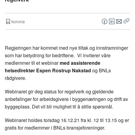
korona
F
L
E
Kop
a
i
-
len
c
n
p
e
k
o
Regjeringen har kommet med nye tiltak og innstramninger
b
e
s
som har betydning for bedriftene. Vi inviterer våre
o
d
t
medlemmer til et webinar
med assisterende
o
I
helsedirektør Espen Rostrup Nakstad
og BNLs
k
n
rådgivere.
Webinaret gir deg status for regelverk og gjeldende
anbefalinger for arbeidsgivere i byggenæringen og drift av
byggeplass. Det vil bli mulighet til å stille spørsmål.
Webinaret holdes torsdag 16.12.21 fra kl. 12 til 13.15 og er
gratis for medlemmer i BNLs bransjeforeninger.