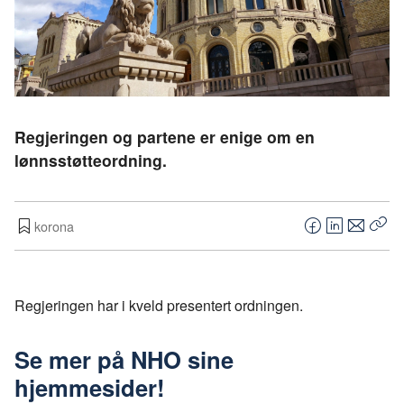
Regjeringen og partene er enige om en
lønnsstøtteordning.
korona
F
L
E
Kop
a
i
-
len
c
n
p
e
k
o
Regjeringen har i kveld presentert ordningen.
b
e
s
o
d
t
Se mer på NHO sine
o
I
hjemmesider!
k
n