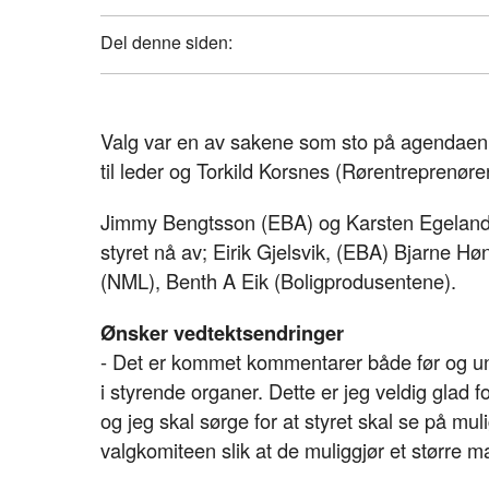
Del denne siden:
Valg var en av sakene som sto på agendaen 
til leder og Torkild Korsnes (Rørentreprenørene
Jimmy Bengtsson (EBA) og Karsten Egeland Ra
styret nå av; Eirik Gjelsvik, (EBA) Bjarne Hø
(NML), Benth A Eik (Boligprodusentene).
Ønsker vedtektsendringer
- Det er kommet kommentarer både før og un
i styrende organer. Dette er jeg veldig glad f
og jeg skal sørge for at styret skal se på muli
valgkomiteen slik at de muliggjør et større m