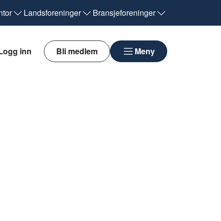
tor
Landsforeninger
Bransjeforeninger
Logg inn
Bli medlem
Meny