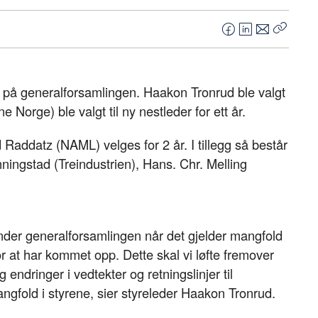
F
L
E
Kopier
a
i
-
lenke
c
n
p
e
k
o
på generalforsamlingen. Haakon Tronrud ble valgt
b
e
s
 Norge) ble valgt til ny nestleder for ett år.
o
d
t
o
I
ddatz (NAML) velges for 2 år. I tillegg så består
k
n
nningstad (Treindustrien), Hans. Chr. Melling
der generalforsamlingen når det gjelder mangfold
or at har kommet opp. Dette skal vi løfte fremover
g endringer i vedtekter og retningslinjer til
angfold i styrene, sier styreleder Haakon Tronrud.