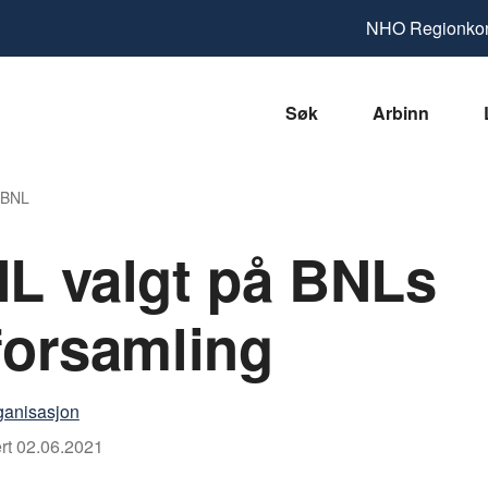
NHO
Regionkon
Søk
Arbinn
i BNL
BNL valgt på BNLs
forsamling
ganisasjon
rt
02.06.2021