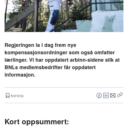
Regjeringen la i dag frem nye
kompensasjonsordninger som også omfatter
lærlinger. Vi har oppdatert arbinn-sidene slik at
BNLs medlemsbedrifter får oppdatert
informasjon.
korona
F
L
E
Kop
a
i
-
len
c
n
p
e
k
o
Kort oppsummert:
b
e
s