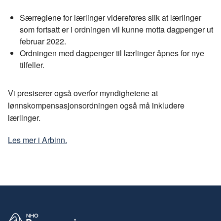
o
d
t
Særreglene for lærlinger videreføres slik at lærlinger
o
I
som fortsatt er i ordningen vil kunne motta dagpenger ut
k
n
februar 2022.
Ordningen med dagpenger til lærlinger åpnes for nye
tilfeller.
Vi presiserer også overfor myndighetene at
lønnskompensasjonsordningen også må inkludere
lærlinger.
Les mer i Arbinn.