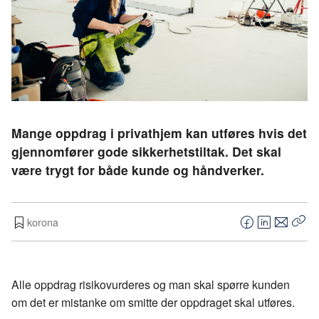
Mange oppdrag i privathjem kan utføres hvis det
gjennomfører gode sikkerhetstiltak. Det skal
være trygt for både kunde og håndverker.
korona
F
L
E
Kop
a
i
-
len
c
n
p
e
k
o
Alle oppdrag risikovurderes og man skal spørre kunden
b
e
s
om det er mistanke om smitte der oppdraget skal utføres.
o
d
t