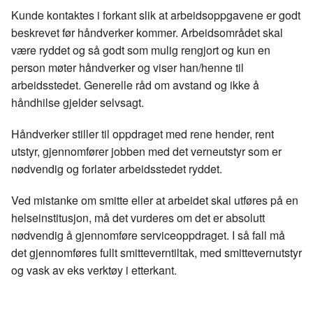
o
I
Kunde kontaktes i forkant slik at arbeidsoppgavene er godt
k
n
beskrevet før håndverker kommer. Arbeidsområdet skal
være ryddet og så godt som mulig rengjort og kun en
person møter håndverker og viser han/henne til
arbeidsstedet. Generelle råd om avstand og ikke å
håndhilse gjelder selvsagt.
Håndverker stiller til oppdraget med rene hender, rent
utstyr, gjennomfører jobben med det verneutstyr som er
nødvendig og forlater arbeidsstedet ryddet.
Ved mistanke om smitte eller at arbeidet skal utføres på en
helseinstitusjon, må det vurderes om det er absolutt
nødvendig å gjennomføre serviceoppdraget. I så fall må
det gjennomføres fullt smitteverntiltak, med smittevernutstyr
og vask av eks verktøy i etterkant.