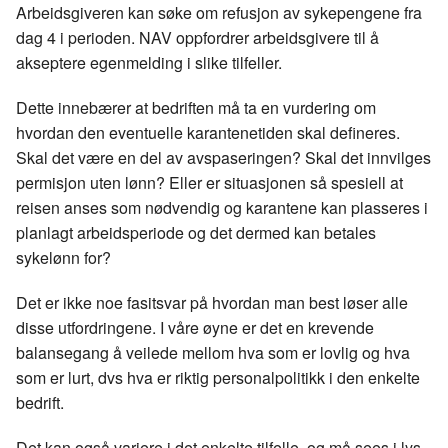
Arbeidsgiveren kan søke om refusjon av sykepengene fra
dag 4 i perioden. NAV oppfordrer arbeidsgivere til å
akseptere egenmelding i slike tilfeller.
Dette innebærer at bedriften må ta en vurdering om
hvordan den eventuelle karantenetiden skal defineres.
Skal det være en del av avspaseringen? Skal det innvilges
permisjon uten lønn? Eller er situasjonen så spesiell at
reisen anses som nødvendig og karantene kan plasseres i
planlagt arbeidsperiode og det dermed kan betales
sykelønn for?
Det er ikke noe fasitsvar på hvordan man best løser alle
disse utfordringene. I våre øyne er det en krevende
balansegang å veilede mellom hva som er lovlig og hva
som er lurt, dvs hva er riktig personalpolitikk i den enkelte
bedrift.
Det kan også variere i det enkelte tilfelle, og må sees i lys