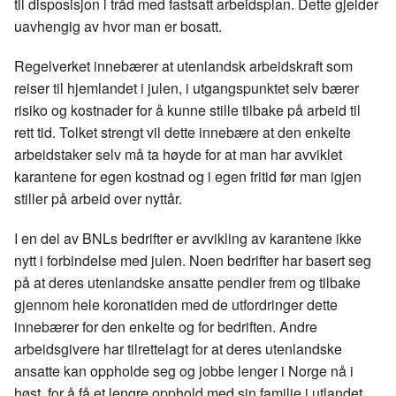
til disposisjon i tråd med fastsatt arbeidsplan. Dette gjelder
o
d
t
uavhengig av hvor man er bosatt.
o
I
k
n
Regelverket innebærer at utenlandsk arbeidskraft som
reiser til hjemlandet i julen, i utgangspunktet selv bærer
risiko og kostnader for å kunne stille tilbake på arbeid til
rett tid. Tolket strengt vil dette innebære at den enkelte
arbeidstaker selv må ta høyde for at man har avviklet
karantene for egen kostnad og i egen fritid før man igjen
stiller på arbeid over nyttår.
I en del av BNLs bedrifter er avvikling av karantene ikke
nytt i forbindelse med julen. Noen bedrifter har basert seg
på at deres utenlandske ansatte pendler frem og tilbake
gjennom hele koronatiden med de utfordringer dette
innebærer for den enkelte og for bedriften. Andre
arbeidsgivere har tilrettelagt for at deres utenlandske
ansatte kan oppholde seg og jobbe lenger i Norge nå i
høst, for å få et lengre opphold med sin familie i utlandet