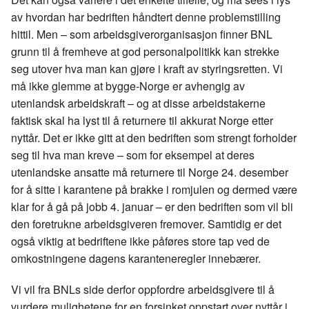
av hvordan har bedriften håndtert denne problemstilling
hittil. Men – som arbeidsgiverorganisasjon finner BNL
grunn til å fremheve at god personalpolitikk kan strekke
seg utover hva man kan gjøre i kraft av styringsretten. Vi
må ikke glemme at bygge-Norge er avhengig av
utenlandsk arbeidskraft – og at disse arbeidstakerne
faktisk skal ha lyst til å returnere til akkurat Norge etter
nyttår. Det er ikke gitt at den bedriften som strengt forholder
seg til hva man kreve – som for eksempel at deres
utenlandske ansatte må returnere til Norge 24. desember
for å sitte i karantene på brakke i romjulen og dermed være
klar for å gå på jobb 4. januar – er den bedriften som vil bli
den foretrukne arbeidsgiveren fremover. Samtidig er det
også viktig at bedriftene ikke påføres store tap ved de
omkostningene dagens karanteneregler innebærer.
Vi vil fra BNLs side derfor oppfordre arbeidsgivere til å
vurdere mulighetene for en forsinket oppstart over nyttår i