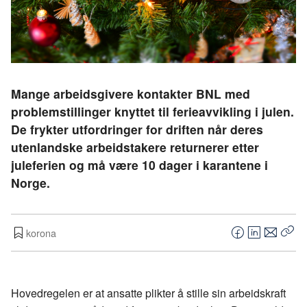
Mange arbeidsgivere kontakter BNL med
problemstillinger knyttet til ferieavvikling i julen.
De frykter utfordringer for driften når deres
utenlandske arbeidstakere returnerer etter
juleferien og må være 10 dager i karantene i
Norge.
korona
F
L
E
Kop
a
i
-
len
c
n
p
e
k
o
Hovedregelen er at ansatte plikter å stille sin arbeidskraft
b
e
s