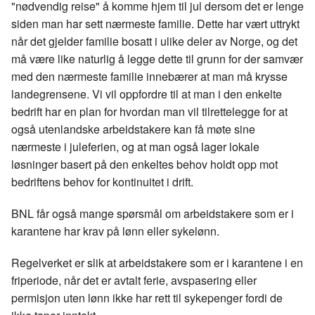
"nødvendig reise" å komme hjem til jul dersom det er lenge
siden man har sett nærmeste familie. Dette har vært uttrykt
når det gjelder familie bosatt i ulike deler av Norge, og det
må være like naturlig å legge dette til grunn for der samvær
med den nærmeste familie innebærer at man må krysse
landegrensene. Vi vil oppfordre til at man i den enkelte
bedrift har en plan for hvordan man vil tilrettelegge for at
også utenlandske arbeidstakere kan få møte sine
nærmeste i juleferien, og at man også lager lokale
løsninger basert på den enkeltes behov holdt opp mot
bedriftens behov for kontinuitet i drift.
BNL får også mange spørsmål om arbeidstakere som er i
karantene har krav på lønn eller sykelønn.
Regelverket er slik at arbeidstakere som er i karantene i en
friperiode, når det er avtalt ferie, avspasering eller
permisjon uten lønn ikke har rett til sykepenger fordi de