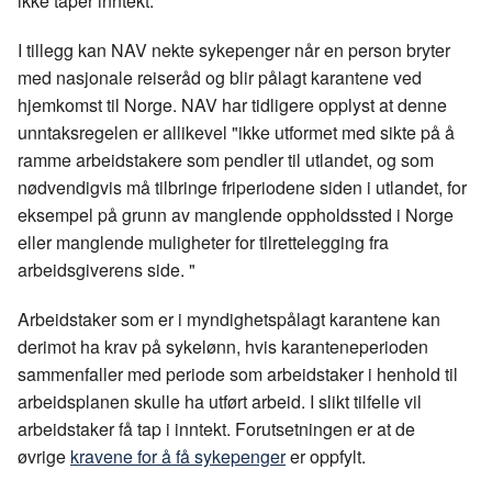
ikke taper inntekt.
I tillegg kan NAV nekte sykepenger når en person bryter
med nasjonale reiseråd og blir pålagt karantene ved
hjemkomst til Norge. NAV har tidligere opplyst at denne
unntaksregelen er allikevel "ikke utformet med sikte på å
ramme arbeidstakere som pendler til utlandet, og som
nødvendigvis må tilbringe friperiodene siden i utlandet, for
eksempel på grunn av manglende oppholdssted i Norge
eller manglende muligheter for tilrettelegging fra
arbeidsgiverens side. "
Arbeidstaker som er i myndighetspålagt karantene kan
derimot ha krav på sykelønn, hvis karanteneperioden
sammenfaller med periode som arbeidstaker i henhold til
arbeidsplanen skulle ha utført arbeid. I slikt tilfelle vil
arbeidstaker få tap i inntekt. Forutsetningen er at de
øvrige
kravene for å få sykepenger
er oppfylt.