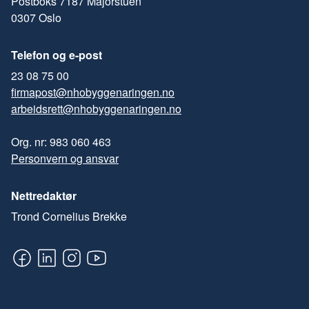
Postboks 7187 Majorstuen
0307 Oslo
Telefon og e-post
23 08 75 00
firmapost@nhobyggenaringen.no
arbeidsrett@nhobyggenaringen.no
Org. nr: 983 060 463
Personvern og ansvar
Nettredaktør
Trond Cornelius Brekke