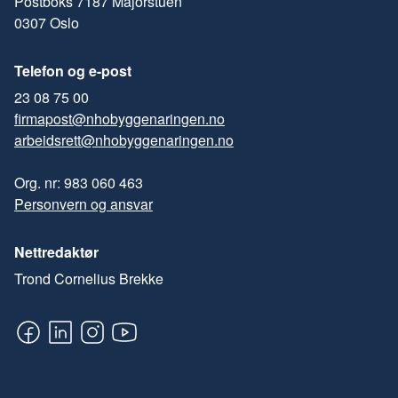
Postboks 7187 Majorstuen
0307 Oslo
Telefon og e-post
23 08 75 00
firmapost@nhobyggenaringen.no
arbeidsrett@nhobyggenaringen.no
Org. nr: 983 060 463
Personvern og ansvar
Nettredaktør
Trond Cornelius Brekke